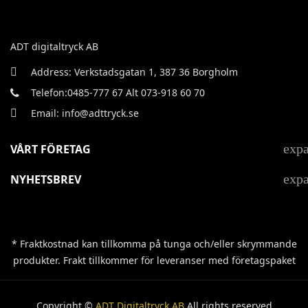
ADT digitaltryck AB
Address: Verkstadsgatan 1, 387 36 Borgholm
Telefon:0485-777 67 Alt 073-918 60 70
Email: info@adttryck.se
exp
VÅRT FÖRETAG
exp
NYHETSBREV
* Fraktkostnad kan tillkomma på tunga och/eller skrymmande
produkter. Frakt tillkommer för leveranser med företagspaket
Copyright ©
ADT Digitaltryck AB
All rights reserved