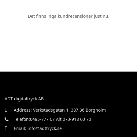
Det finns inga kundrecensioner just nu.
ADT digitaltryck AB
Address: Verkstadsgatan 1, 387 36 Borgholm
Telefon:0485-777 67 Alt 073-918 60 70
Email: info@adttryck.se