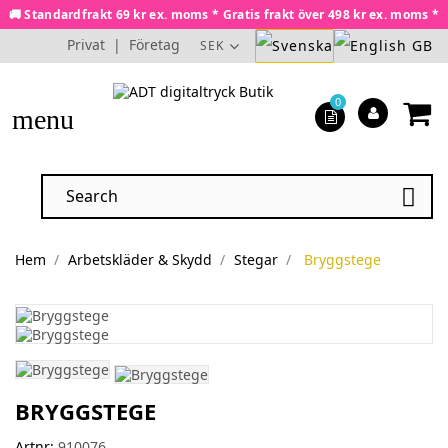
🚚 Standardfrakt 69 kr ex. moms * Gratis frakt över 498 kr ex. moms *
Privat
|
Företag
SEK
0
menu

Hem
Arbetskläder & Skydd
Stegar
Bryggstege
BRYGGSTEGE
Artnr:
910076