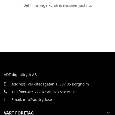
Det finns inga kundrecensioner just nu.
ADT digitaltryck AB
Address: Verkstadsgatan 1, 387 36 Borgholm
Telefon:0485-777 67 Alt 073-918 60 70
Email: info@adttryck.se
VÅRT FÖRETAG
expand_more