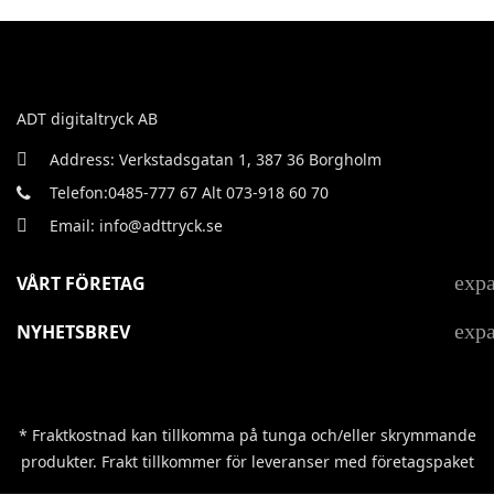
ADT digitaltryck AB
Address: Verkstadsgatan 1, 387 36 Borgholm
Telefon:0485-777 67 Alt 073-918 60 70
Email: info@adttryck.se
exp
VÅRT FÖRETAG
exp
NYHETSBREV
* Fraktkostnad kan tillkomma på tunga och/eller skrymmande
produkter. Frakt tillkommer för leveranser med företagspaket