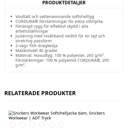
PRODUKTDETALJER
Vindtätt
och
vattenavvisande
softshelltyg
CORDURA®-
förstärkningar
för extra
slitstyrka
Förlängd
rygg
för
effektivt
skydd
i
alla
arbetsställningar
Justering
med
resårband
nedtill
för
en
tajt
och
stretchig
passform
2-vägs YKK-
dragkedja
Maskintvätt 40 grader
Material: Huvudtyg: 100 % polyester, 265 g/m².
Förstärkningar: 100 % polyamid CORDURA®, 205
g/m².
RELATERADE PRODUKTER
Vit/Svart
Stålgrå/Svart
Chiliröd/Svart
Svart/Svart
Marinblå/Svart
Grå/Svart