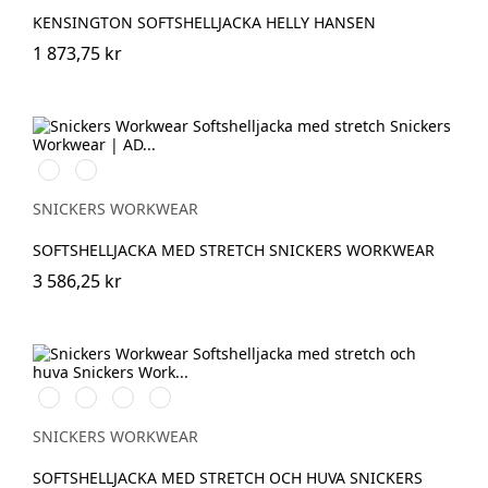
KENSINGTON SOFTSHELLJACKA HELLY HANSEN
1 873,75 kr
Svart/Neongul
Äkta
blå/Marinblå
SNICKERS WORKWEAR
SOFTSHELLJACKA MED STRETCH SNICKERS WORKWEAR
3 586,25 kr
Svart/Svart
Marinblå/Mörk
Stålgrå/Mörk
Khakigrön/Mörk
marinblå
stålgrå
khakigrön
SNICKERS WORKWEAR
SOFTSHELLJACKA MED STRETCH OCH HUVA SNICKERS