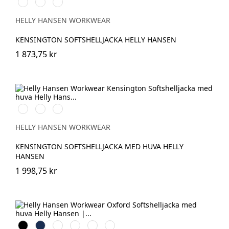
990
590
970
BLACK
NAVY
DARK
GREY
HELLY HANSEN WORKWEAR
KENSINGTON SOFTSHELLJACKA HELLY HANSEN
1 873,75 kr
990
590
970
BLACK
NAVY
DARK
GREY
HELLY HANSEN WORKWEAR
KENSINGTON SOFTSHELLJACKA MED HUVA HELLY
HANSEN
1 998,75 kr
Black
Navy
Spruce/Darkest
Saddle/Black
Black/Ebony
Navy/Stone