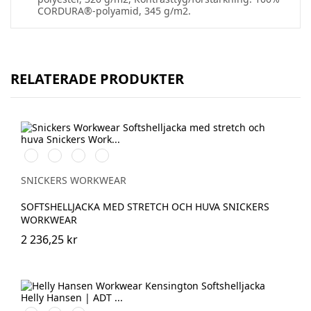
CORDURA®-polyamid, 345 g/m2.
RELATERADE PRODUKTER
Svart/Svart
Marinblå/Mörk
Stålgrå/Mörk
Khakigrön/Mörk
marinblå
stålgrå
khakigrön
SNICKERS WORKWEAR
SOFTSHELLJACKA MED STRETCH OCH HUVA SNICKERS
WORKWEAR
2 236,25 kr