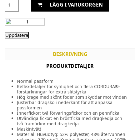
LÄGG I VARUKORGEN
BESKRIVNING
PRODUKTDETALJER
Normal passform
Reflexdetaljer
för
synlighet
och
flera
CORDURA®-
förstärkningar
för extra
slitstyrka
Hög
krage
med
skönt
foder
som
skyddar
mot
vinden
Justerbar
dragsko
i
nederkant
för
att
anpassa
passformen
Innerfickor
:
två
förvaringsfickor
och
en
pennficka
Utvändiga
fickor
:
en
bröstficka
med
dragkedja
och
två
framfickor
med dragkedja
Maskintvätt
Material: Huvudtyg: 52% polyester, 48% återvunnen
polyester, 320 g/m2, Kontrasttyg/förstärkning: 100%