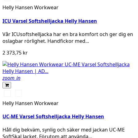
YELLOW/EBONY
ORANGE/EBONY
Helly Hansen Workwear
ICU Varsel Softshelljacka Helly Hansen
Vår ICUsoftshelljacka har en bra komfort och ger dig en
oslagbar rörlighet. Handfickor med...
2 373,75 kr
zoom_in
369
269
YELLOW/EBONY
ORANGE/EBONY
Helly Hansen Workwear
UC-ME Varsel Softshelljacka Helly Hansen
Håll dig bekväm, synlig och säker med jackan UC-ME
SoftSkal Jacket. Förutom att använda...