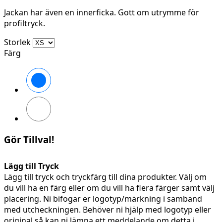
Jackan har även en innerficka. Gott om utrymme för
profiltryck.
Storlek
Färg
High
vis
yellow\Black
High
vis
orange\Black
Gör Tillval!
Lägg till Tryck
Lägg till tryck och tryckfärg till dina produkter. Välj om
du vill ha en färg eller om du vill ha flera färger samt välj
placering. Ni bifogar er logotyp/märkning i samband
med utcheckningen. Behöver ni hjälp med logotyp eller
original så kan ni lämna ett meddelande om detta i