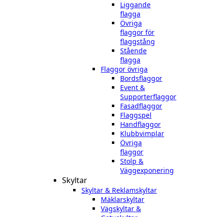
Liggande
flagga
Övriga
flaggor för
flaggstång
Stående
flagga
Flaggor övriga
Bordsflaggor
Event &
Supporterflaggor
Fasadflaggor
Flaggspel
Handflaggor
Klubbvimplar
Övriga
flaggor
Stolp &
Väggexponering
Skyltar
Skyltar & Reklamskyltar
Mäklarskyltar
Vägskyltar &