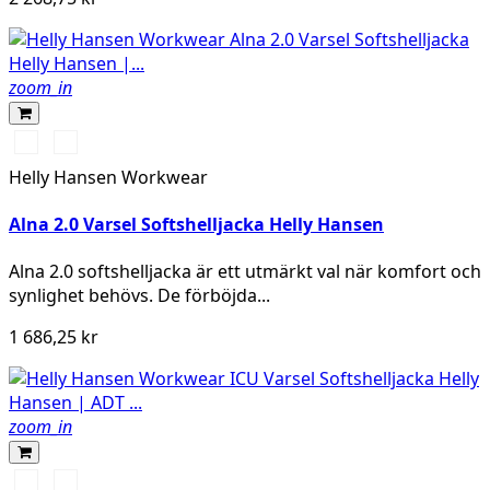
zoom_in
369
269
YELLOW/EBONY
ORANGE/EBONY
Helly Hansen Workwear
Alna 2.0 Varsel Softshelljacka Helly Hansen
Alna 2.0 softshelljacka är ett utmärkt val när komfort och
synlighet behövs. De förböjda...
1 686,25 kr
zoom_in
369
269