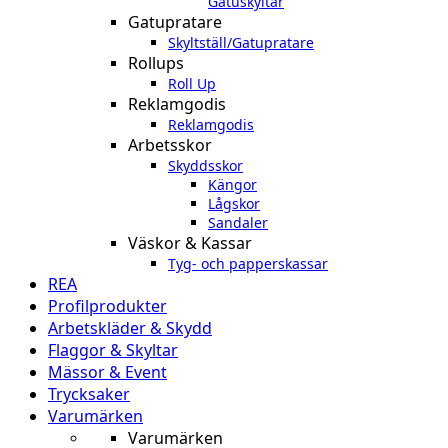
Gatuskyltar
Gatupratare
Skyltställ/Gatupratare
Rollups
Roll Up
Reklamgodis
Reklamgodis
Arbetsskor
Skyddsskor
Kängor
Lågskor
Sandaler
Väskor & Kassar
Tyg- och papperskassar
REA
Profilprodukter
Arbetskläder & Skydd
Flaggor & Skyltar
Mässor & Event
Trycksaker
Varumärken
Varumärken