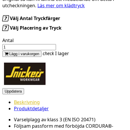
utcheckningen.
Läs mer om klädtryck

Välj Antal Tryckfärger

Välj Placering av Tryck
Antal
check
I lager
Lägg i varukorgen
Beskrivning
Produktdetaljer
Varselplagg
av
klass
3 (EN ISO 20471)
Följsam
passform
med
förböjda
CORDURA®-