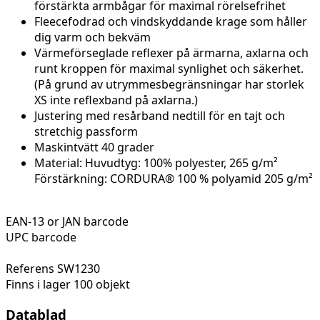
förstärkta
armbågar
för maximal
rörelsefrihet
Fleecefodrad
och
vindskyddande
krage
som
håller
dig
varm
och
bekväm
Värmeförseglade
reflexer
på
ärmarna
,
axlarna
och
runt
kroppen
för maximal
synlighet
och
säkerhet
.
(
På
grund
av
utrymmesbegränsningar
har
storlek
XS
inte
reflexband
på
axlarna
.)
Justering
med
resårband
nedtill
för
en
tajt
och
stretchig
passform
Maskintvätt 40 grader
Material: Huvudtyg: 100% polyester, 265 g/m²
Förstärkning: CORDURA® 100 % polyamid 205 g/m²
EAN-13 or JAN barcode
UPC barcode
Referens
SW1230
Finns i lager
100 objekt
Datablad