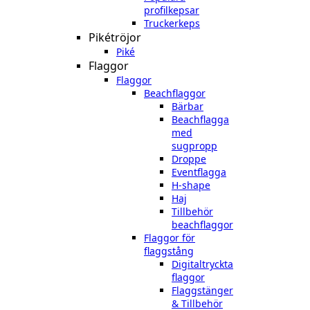
profilkepsar
Truckerkeps
Pikétröjor
Piké
Flaggor
Flaggor
Beachflaggor
Bärbar
Beachflagga
med
sugpropp
Droppe
Eventflagga
H-shape
Haj
Tillbehör
beachflaggor
Flaggor för
flaggstång
Digitaltryckta
flaggor
Flaggstänger
& Tillbehör