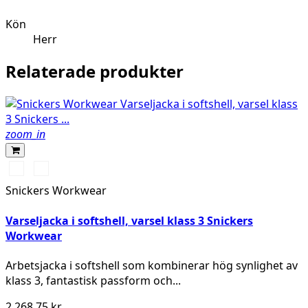
Kön
Herr
Relaterade produkter
zoom_in
High
High
vis
vis
Snickers Workwear
yellow\Black
orange\Black
Varseljacka i softshell, varsel klass 3 Snickers
Workwear
Arbetsjacka i softshell som kombinerar hög synlighet av
klass 3, fantastisk passform och...
2 268,75 kr