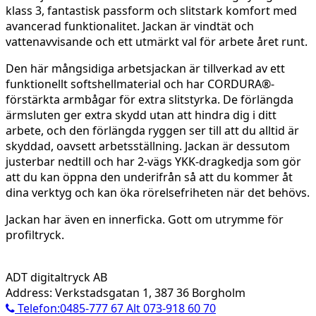
klass 3, fantastisk passform och slitstark komfort med
avancerad funktionalitet. Jackan är vindtät och
vattenavvisande och ett utmärkt val för arbete året runt.
Den här mångsidiga arbetsjackan är tillverkad av ett
funktionellt softshellmaterial och har CORDURA®-
förstärkta armbågar för extra slitstyrka. De förlängda
ärmsluten ger extra skydd utan att hindra dig i ditt
arbete, och den förlängda ryggen ser till att du alltid är
skyddad, oavsett arbetsställning. Jackan är dessutom
justerbar nedtill och har 2-vägs YKK-dragkedja som gör
att du kan öppna den underifrån så att du kommer åt
dina verktyg och kan öka rörelsefriheten när det behövs.
Jackan har även en innerficka. Gott om utrymme för
profiltryck.
ADT digitaltryck AB
Address: Verkstadsgatan 1, 387 36 Borgholm
Telefon:0485-777 67 Alt 073-918 60 70