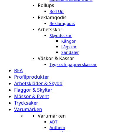
Rollups
Roll Up
Reklamgodis
Reklamgodis
Arbetsskor
Skyddsskor
Kängor
Lågskor
Sandaler
Väskor & Kassar
Tyg- och papperskassar
REA
Profilprodukter
Arbetskläder & Skydd
Flaggor & Skyltar
Mässor & Event
Trycksaker
Varumärken
Varumärken
ADT
Anthem