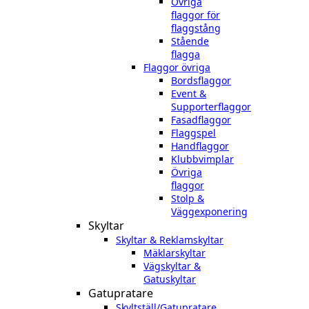
Övriga
flaggor för
flaggstång
Stående
flagga
Flaggor övriga
Bordsflaggor
Event &
Supporterflaggor
Fasadflaggor
Flaggspel
Handflaggor
Klubbvimplar
Övriga
flaggor
Stolp &
Väggexponering
Skyltar
Skyltar & Reklamskyltar
Mäklarskyltar
Vägskyltar &
Gatuskyltar
Gatupratare
Skyltställ/Gatupratare