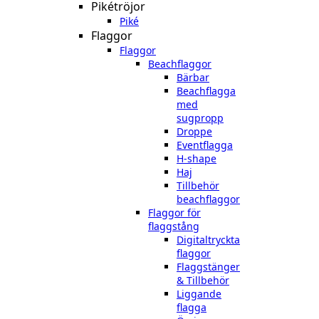
Pikétröjor
Piké
Flaggor
Flaggor
Beachflaggor
Bärbar
Beachflagga
med
sugpropp
Droppe
Eventflagga
H-shape
Haj
Tillbehör
beachflaggor
Flaggor för
flaggstång
Digitaltryckta
flaggor
Flaggstänger
& Tillbehör
Liggande
flagga