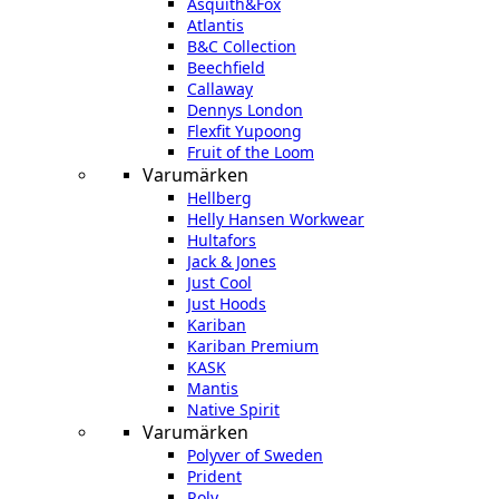
Asquith&Fox
Atlantis
B&C Collection
Beechfield
Callaway
Dennys London
Flexfit Yupoong
Fruit of the Loom
Varumärken
Hellberg
Helly Hansen Workwear
Hultafors
Jack & Jones
Just Cool
Just Hoods
Kariban
Kariban Premium
KASK
Mantis
Native Spirit
Varumärken
Polyver of Sweden
Prident
Roly