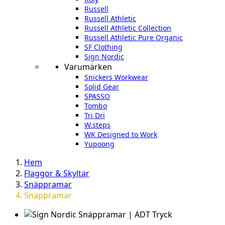
Russell
Russell Athletic
Russell Athletic Collection
Russell Athletic Pure Organic
SF Clothing
Sign Nordic
Varumärken
Snickers Workwear
Solid Gear
SPASSO
Tombo
Tri Dri
W.steps
WK Designed to Work
Yupoong
Hem
Flaggor & Skyltar
Snäppramar
Snäppramar