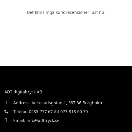
Det finns inga kundrecensioner just nu.
ADT digitaltryck AB
Address: Verkstadsgatan 1, 387 36 Borgholm
Telefon:0485-777 67 Alt 073-918 60 70
Email: info@adttryck.se