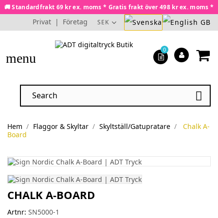
🚚 Standardfrakt 69 kr ex. moms * Gratis frakt över 498 kr ex. moms *
Privat
|
Företag
SEK
0
menu

Hem
Flaggor & Skyltar
Skyltställ/Gatupratare
Chalk A-
Board
CHALK A-BOARD
Artnr:
SN5000-1