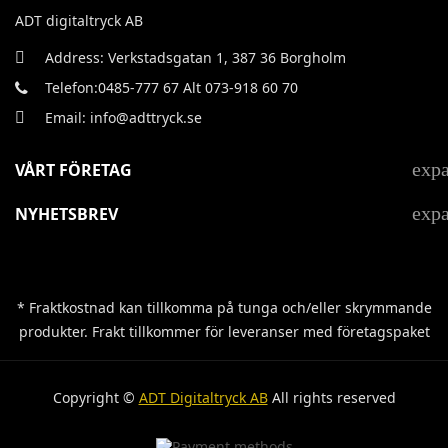
ADT digitaltryck AB
Address: Verkstadsgatan 1, 387 36 Borgholm
Telefon:0485-777 67 Alt 073-918 60 70
Email: info@adttryck.se
exp
VÅRT FÖRETAG
exp
NYHETSBREV
* Fraktkostnad kan tillkomma på tunga och/eller skrymmande
produkter. Frakt tillkommer för leveranser med företagspaket
Copyright ©
ADT Digitaltryck AB
All rights reserved