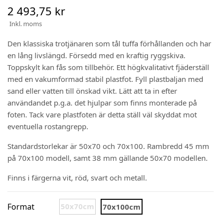
2 493,75 kr
Inkl. moms
Den klassiska trotjänaren som tål tuffa förhållanden och har
en lång livslängd. Försedd med en kraftig ryggskiva.
Toppskylt kan fås som tillbehör. Ett högkvalitativt fjäderställ
med en vakumformad stabil plastfot. Fyll plastbaljan med
sand eller vatten till önskad vikt. Lätt att ta in efter
användandet p.g.a. det hjulpar som finns monterade på
foten. Tack vare plastfoten är detta ställ väl skyddat mot
eventuella rostangrepp.
Standardstorlekar är 50x70 och 70x100. Rambredd 45 mm
på 70x100 modell, samt 38 mm gällande 50x70 modellen.
Finns i färgerna vit, röd, svart och metall.
Format
50x70cm
70x100cm