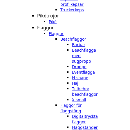
profilkepsar
Truckerkeps
Pikétröjor
Piké
Flaggor
Flaggor
Beachflaggor
Bärbar
Beachflagga
med
sugpropp
Droppe
Eventflagga
H-shape
Haj
Tillbehör
beachflaggor
X-small
Flaggor för
flaggstång
Digitaltryckta
flaggor
Flaggstänger