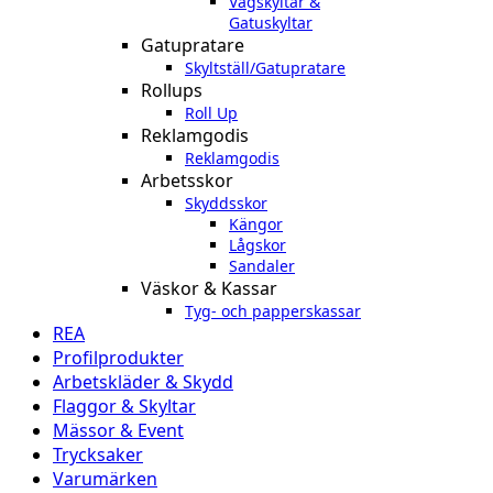
Vägskyltar &
Gatuskyltar
Gatupratare
Skyltställ/Gatupratare
Rollups
Roll Up
Reklamgodis
Reklamgodis
Arbetsskor
Skyddsskor
Kängor
Lågskor
Sandaler
Väskor & Kassar
Tyg- och papperskassar
REA
Profilprodukter
Arbetskläder & Skydd
Flaggor & Skyltar
Mässor & Event
Trycksaker
Varumärken