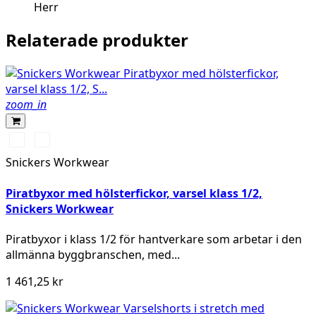
Herr
Relaterade produkter
zoom_in
High
High
vis
vis
Snickers Workwear
yellow\Black
orange\Black
Piratbyxor med hölsterfickor, varsel klass 1/2,
Snickers Workwear
Piratbyxor i klass 1/2 för hantverkare som arbetar i den
allmänna byggbranschen, med...
1 461,25 kr