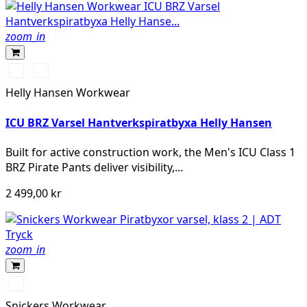
zoom_in
369
269
YELLOW/EBONY
ORANGE/EBONY
Helly Hansen Workwear
ICU BRZ Varsel Hantverkspiratbyxa Helly Hansen
Built for active construction work, the Men's ICU Class 1
BRZ Pirate Pants deliver visibility,...
2 499,00 kr
zoom_in
High
vis
Snickers Workwear