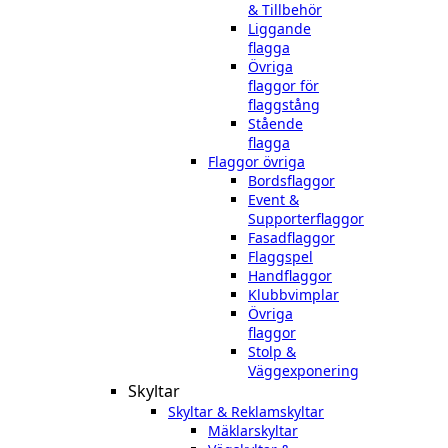
& Tillbehör
Liggande
flagga
Övriga
flaggor för
flaggstång
Stående
flagga
Flaggor övriga
Bordsflaggor
Event &
Supporterflaggor
Fasadflaggor
Flaggspel
Handflaggor
Klubbvimplar
Övriga
flaggor
Stolp &
Väggexponering
Skyltar
Skyltar & Reklamskyltar
Mäklarskyltar