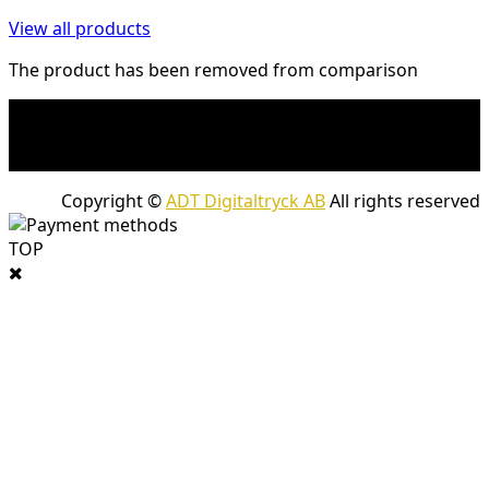
View all products
The product has been removed from comparison
* Fraktkostnad kan tillkomma på tunga och/eller
skrymmande produkter. Frakt tillkommer för leveranser
med företagspaket
Copyright ©
ADT Digitaltryck AB
All rights reserved
TOP