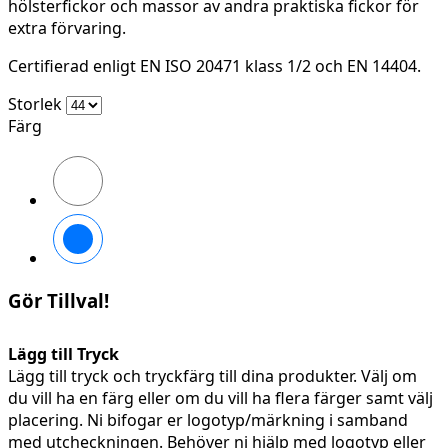
hölsterfickor och massor av andra praktiska fickor för
extra förvaring.
Certifierad enligt EN ISO 20471 klass 1/2 och EN 14404.
Storlek
Färg
High
vis
yellow\Black
High
vis
orange\Black
Gör Tillval!
Lägg till Tryck
Lägg till tryck och tryckfärg till dina produkter. Välj om
du vill ha en färg eller om du vill ha flera färger samt välj
placering. Ni bifogar er logotyp/märkning i samband
med utcheckningen. Behöver ni hjälp med logotyp eller