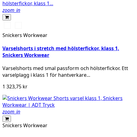
zoom_in
High
High
vis
vis
Snickers Workwear
yellow\Black
orange\Black
Varselshorts i stretch med hölsterfickor, klass 1,
Snickers Workwear
Varselshorts med smal passform och hölsterfickor. Ett
varselplagg i klass 1 för hantverkare...
1 323,75 kr
zoom_in
Snickers Workwear