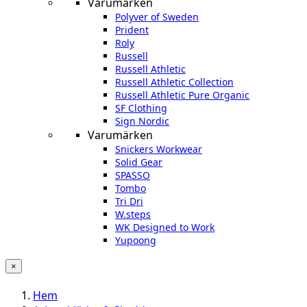
Varumärken
Polyver of Sweden
Prident
Roly
Russell
Russell Athletic
Russell Athletic Collection
Russell Athletic Pure Organic
SF Clothing
Sign Nordic
Varumärken
Snickers Workwear
Solid Gear
SPASSO
Tombo
Tri Dri
W.steps
WK Designed to Work
Yupoong
×
Hem