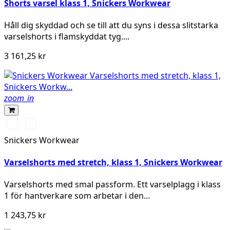
Shorts varsel klass 1, Snickers Workwear
Håll dig skyddad och se till att du syns i dessa slitstarka
varselshorts i flamskyddat tyg....
3 161,25 kr
zoom_in
High
High
vis
vis
Snickers Workwear
yellow\Black
orange\Black
Varselshorts med stretch, klass 1, Snickers Workwear
Varselshorts med smal passform. Ett varselplagg i klass
1 för hantverkare som arbetar i den...
1 243,75 kr