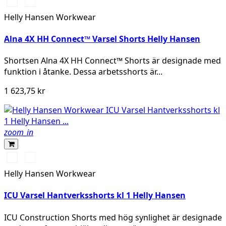
369
269
YELLOW/EBONY
ORANGE/EBONY
Helly Hansen Workwear
Alna 4X HH Connect™ Varsel Shorts Helly Hansen
Shortsen Alna 4X HH Connect™ Shorts är designade med
funktion i åtanke. Dessa arbetsshorts är...
1 623,75 kr
zoom_in
369
269
YELLOW/EBONY
ORANGE/EBONY
Helly Hansen Workwear
ICU Varsel Hantverksshorts kl 1 Helly Hansen
ICU Construction Shorts med hög synlighet är designade