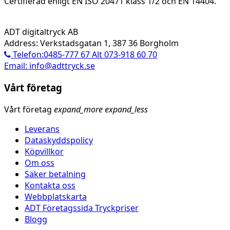
Certifierad enligt EN ISO 20471 klass 1/2 och EN 14404.
ADT digitaltryck AB
Address: Verkstadsgatan 1, 387 36 Borgholm
Telefon:0485-777 67 Alt 073-918 60 70
Email: info@adttryck.se
Vårt företag
Vårt företag
expand_more
expand_less
Leverans
Dataskyddspolicy
Köpvillkor
Om oss
Säker betalning
Kontakta oss
Webbplatskarta
ADT Företagssida Tryckpriser
Blogg