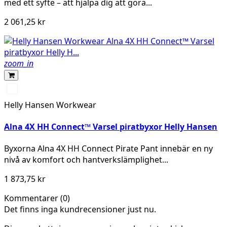
med ett syfte – att hjälpa dig att göra...
2 061,25 kr
zoom_in
369
YELLOW/EBONY
Helly Hansen Workwear
Alna 4X HH Connect™ Varsel piratbyxor Helly Hansen
Byxorna Alna 4X HH Connect Pirate Pant innebär en ny
nivå av komfort och hantverkslämplighet...
1 873,75 kr
Kommentarer (0)
Det finns inga kundrecensioner just nu.