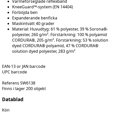
Värmeförseglade reflexband
KneeGuard™-system (EN 14404)
Förböjda ben
Expanderande benficka
Maskintvätt 40 grader
Material: Huvudtyg: 61 % polyester, 39 % Sorona®-
polyester, 260 g/m². Förstärkning: 100 % polyamid
CORDURA®, 205 g/m². Förstärkning: 53 % solution
dyed CORDURA® polyamid, 47 % CORDURA®
solution dyed polyester, 283 g/m²
EAN-13 or JAN barcode
UPC barcode
Referens
SW6138
Finns i lager
200 objekt
Datablad
Kön