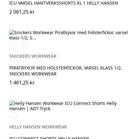
ICU VARSEL HANTVERKSSHORTS KL 1 HELLY HANSEN
2 061,25 kr
High
High
vis
vis
yellow\Black
orange\Black
SNICKERS WORKWEAR
PIRATBYXOR MED HÖLSTERFICKOR, VARSEL KLASS 1/2,
SNICKERS WORKWEAR
1 461,25 kr
369
YELLOW/EBONY
HELLY HANSEN WORKWEAR
ICU CONNECT SHORTS HELLY HANSEN