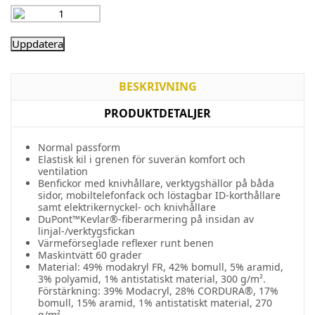
BESKRIVNING
PRODUKTDETALJER
Normal passform
Elastisk kil i grenen för suverän komfort och
ventilation
Benfickor med knivhållare, verktygshällor på båda
sidor, mobiltelefonfack och löstagbar ID-korthållare
samt elektrikernyckel- och knivhållare
DuPont™Kevlar®-fiberarmering på insidan av
linjal-/verktygsfickan
Värmeförseglade reflexer runt benen
Maskintvätt 60 grader
Material: 49% modakryl FR, 42% bomull, 5% aramid,
3% polyamid, 1% antistatiskt material, 300 g/m².
Förstärkning: 39% Modacryl, 28% CORDURA®, 17%
bomull, 15% aramid, 1% antistatiskt material, 270
g/m²