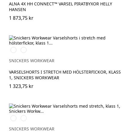
ALNA 4X HH CONNECT™ VARSEL PIRATBYXOR HELLY
HANSEN
1 873,75 kr
High
High
vis
vis
yellow\Black
orange\Black
SNICKERS WORKWEAR
VARSELSHORTS I STRETCH MED HÖLSTERFICKOR, KLASS
1, SNICKERS WORKWEAR
1 323,75 kr
High
High
vis
vis
yellow\Black
orange\Black
SNICKERS WORKWEAR