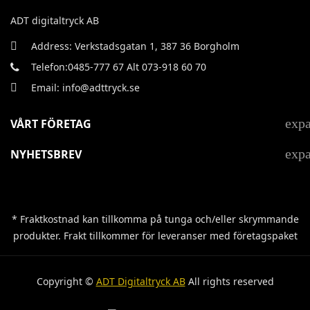
ADT digitaltryck AB
Address: Verkstadsgatan 1, 387 36 Borgholm
Telefon:0485-777 67 Alt 073-918 60 70
Email: info@adttryck.se
exp
VÅRT FÖRETAG
exp
NYHETSBREV
* Fraktkostnad kan tillkomma på tunga och/eller skrymmande
produkter. Frakt tillkommer för leveranser med företagspaket
Copyright ©
ADT Digitaltryck AB
All rights reserved