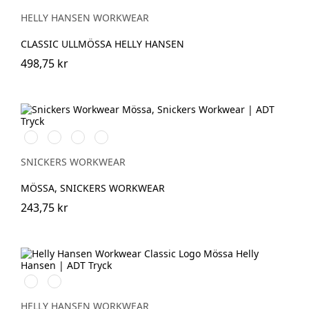
NAVY
DARK
GREY
HELLY HANSEN WORKWEAR
CLASSIC ULLMÖSSA HELLY HANSEN
498,75 kr
Äkta
Marinblå/Vit
Stålgrå/Vit
Svart/Gul
blå/Svart
SNICKERS WORKWEAR
MÖSSA, SNICKERS WORKWEAR
243,75 kr
991
971
BLACK
DARK
GREY
HELLY HANSEN WORKWEAR