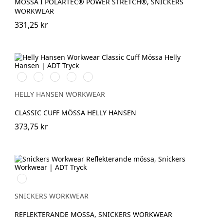
MÖSSA I POLARTEC® POWER STRETCH®, SNICKERS
WORKWEAR
331,25 kr
591
991
931
240
481
NAVY
BLACK
GREY
LIGHT
ARMY
ORANGE
GREEN
HELLY HANSEN WORKWEAR
CLASSIC CUFF MÖSSA HELLY HANSEN
373,75 kr
Grå
melerad
SNICKERS WORKWEAR
REFLEKTERANDE MÖSSA, SNICKERS WORKWEAR