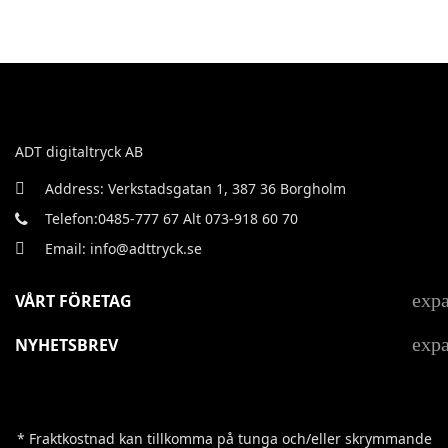
ADT digitaltryck AB
Address: Verkstadsgatan 1, 387 36 Borgholm
Telefon:0485-777 67 Alt 073-918 60 70
Email: info@adttryck.se
exp
VÅRT FÖRETAG
exp
NYHETSBREV
* Fraktkostnad kan tillkomma på tunga och/eller skrymmande