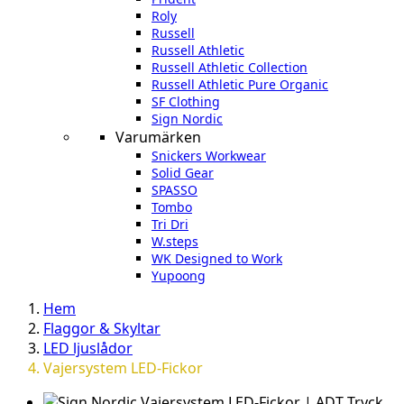
Roly
Russell
Russell Athletic
Russell Athletic Collection
Russell Athletic Pure Organic
SF Clothing
Sign Nordic
Varumärken
Snickers Workwear
Solid Gear
SPASSO
Tombo
Tri Dri
W.steps
WK Designed to Work
Yupoong
Hem
Flaggor & Skyltar
LED ljuslådor
Vajersystem LED-Fickor