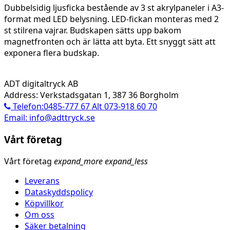
Dubbelsidig ljusficka bestående av 3 st akrylpaneler i A3-
format med LED belysning. LED-fickan monteras med 2
st stilrena vajrar. Budskapen sätts upp bakom
magnetfronten och är lätta att byta. Ett snyggt sätt att
exponera flera budskap.
ADT digitaltryck AB
Address: Verkstadsgatan 1, 387 36 Borgholm
Telefon:0485-777 67 Alt 073-918 60 70
Email: info@adttryck.se
Vårt företag
Vårt företag
expand_more
expand_less
Leverans
Dataskyddspolicy
Köpvillkor
Om oss
Säker betalning