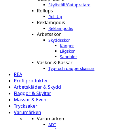
Skyltställ/Gatupratare
Rollups
Roll Up
Reklamgodis
Reklamgodis
Arbetsskor
Skyddsskor
Kängor
Lågskor
Sandaler
Väskor & Kassar
Tyg- och papperskassar
REA
Profilprodukter
Arbetskläder & Skydd
Flaggor & Skyltar
Mässor & Event
Trycksaker
Varumärken
Varumärken
ADT