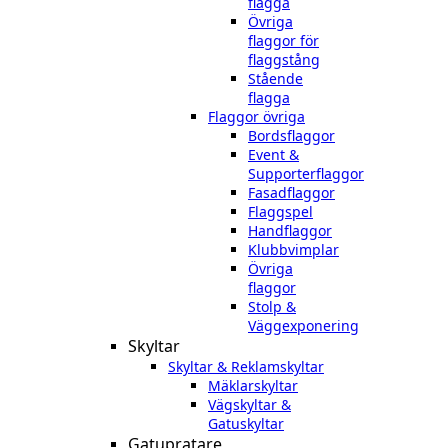
flagga
Övriga
flaggor för
flaggstång
Stående
flagga
Flaggor övriga
Bordsflaggor
Event &
Supporterflaggor
Fasadflaggor
Flaggspel
Handflaggor
Klubbvimplar
Övriga
flaggor
Stolp &
Väggexponering
Skyltar
Skyltar & Reklamskyltar
Mäklarskyltar
Vägskyltar &
Gatuskyltar
Gatupratare