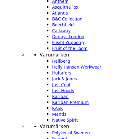
Anthem
Asquith&Fox
Atlantis
B&C Collection
Beechfield
Callaway
Dennys London
Flexfit Yupoong
Fruit of the Loom
Varumärken
Hellberg
Helly Hansen Workwear
Hultafors
Jack & Jones
Just Cool
Just Hoods
Kariban
Kariban Premium
KASK
Mantis
Native Spirit
Varumärken
Polyver of Sweden
Prident