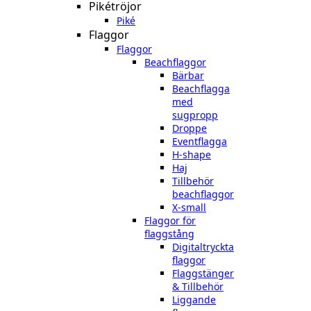
Pikétröjor
Piké
Flaggor
Flaggor
Beachflaggor
Bärbar
Beachflagga
med
sugpropp
Droppe
Eventflagga
H-shape
Haj
Tillbehör
beachflaggor
X-small
Flaggor för
flaggstång
Digitaltryckta
flaggor
Flaggstänger
& Tillbehör
Liggande