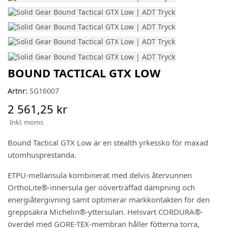
BOUND TACTICAL GTX LOW
Artnr:
SG16007
2 561,25 kr
Inkl. moms
Bound Tactical GTX Low är en stealth yrkessko för maxad
utomhusprestanda.
ETPU-mellansula kombinerat med delvis återvunnen
OrthoLite®-innersula ger oöverträffad dämpning och
energiåtergivning samt optimerar markkontakten för den
greppsäkra Michelin®-yttersulan. Helsvart CORDURA®-
överdel med GORE-TEX-membran håller fötterna torra,