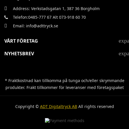
Address: Verkstadsgatan 1, 387 36 Borgholm
Telefon:0485-777 67 Alt 073-918 60 70
Email: info@adttryck.se
exp
VÅRT FÖRETAG
exp
NYHETSBREV
* Fraktkostnad kan tillkomma på tunga och/eller skrymmande
produkter. Frakt tillkommer för leveranser med företagspaket
Copyright ©
ADT Digitaltryck AB
All rights reserved