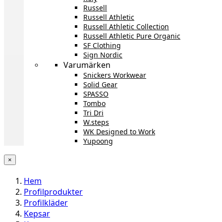
Russell
Russell Athletic
Russell Athletic Collection
Russell Athletic Pure Organic
SF Clothing
Sign Nordic
Varumärken
Snickers Workwear
Solid Gear
SPASSO
Tombo
Tri Dri
W.steps
WK Designed to Work
Yupoong
×
Hem
Profilprodukter
Profilkläder
Kepsar