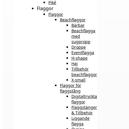
Piké
Flaggor
Flaggor
Beachflaggor
Bärbar
Beachflagga
med
sugpropp
Droppe
Eventflagga
H-shape
Haj
Tillbehör
beachflaggor
X-small
Flaggor för
flaggstång
Digitaltryckta
flaggor
Flaggstänger
& Tillbehör
Liggande
flagga