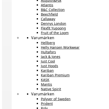
Asquith&Fox
Atlantis
B&C Collection
Beechfield
Callaway
Dennys London
Flexfit Yupoong
Fruit of the Loom
Varumärken
Hellberg
Helly Hansen Workwear
Hultafors
Jack & Jones
Just Cool
Just Hoods
Kariban
Kariban Premium
KASK
Mantis
Native Spirit
Varumärken
Polyver of Sweden
Prident
Roly