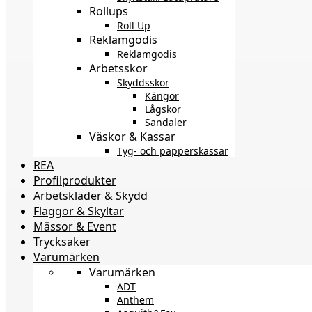
Rollups
Roll Up
Reklamgodis
Reklamgodis
Arbetsskor
Skyddsskor
Kängor
Lågskor
Sandaler
Väskor & Kassar
Tyg- och papperskassar
REA
Profilprodukter
Arbetskläder & Skydd
Flaggor & Skyltar
Mässor & Event
Trycksaker
Varumärken
Varumärken
ADT
Anthem