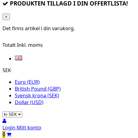
PRODUKTEN TILLAGD I DIN OFFERTLISTA!
×
Det finns
artikel i din varukorg.
Totalt
Inkl. moms
SEK
Euro (EUR)
British Pound (GBP)
Svensk krona (SEK)
Dollar (USD)
Login
Mitt konto
0