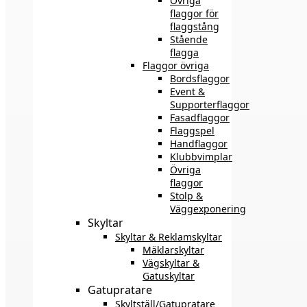
Övriga
flaggor för
flaggstång
Stående
flagga
Flaggor övriga
Bordsflaggor
Event &
Supporterflaggor
Fasadflaggor
Flaggspel
Handflaggor
Klubbvimplar
Övriga
flaggor
Stolp &
Väggexponering
Skyltar
Skyltar & Reklamskyltar
Mäklarskyltar
Vägskyltar &
Gatuskyltar
Gatupratare
Skyltställ/Gatupratare