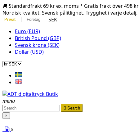
🚚 Standardfrakt 69 kr ex. moms * Gratis frakt över 498 k
Nordisk kvalitet. Svensk pålitlighet. Trygghet i varje detalj.
|
SEK
Privat
Företag
Euro (EUR)
British Pound (GBP)
Svensk krona (SEK)
Dollar (USD)
menu

Search
×
0