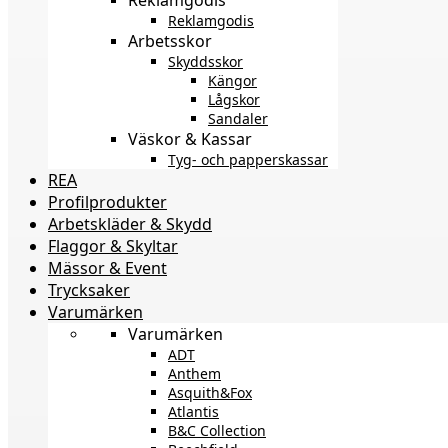
Reklamgodis
Arbetsskor
Skyddsskor
Kängor
Lågskor
Sandaler
Väskor & Kassar
Tyg- och papperskassar
REA
Profilprodukter
Arbetskläder & Skydd
Flaggor & Skyltar
Mässor & Event
Trycksaker
Varumärken
Varumärken
ADT
Anthem
Asquith&Fox
Atlantis
B&C Collection