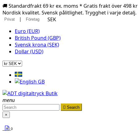
🚚 Standardfrakt 69 kr ex. moms * Gratis frakt över 498 k
Nordisk kvalitet. Svensk pålitlighet. Trygghet i varje detalj.
|
SEK
Privat
Företag
Euro (EUR)
British Pound (GBP)
Svensk krona (SEK)
Dollar (USD)
menu

Search
×
0