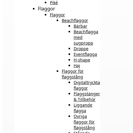
Piké
Flaggor
Flaggor
Beachflaggor
Bärbar
Beachflagga
med
sugpropp
Droppe
Eventflagga
H-shape
Haj
Flaggor för
flaggstång
Digitaltryckta
flaggor
Flaggstänger
& Tillbehör
Liggande
flagga
Övriga
flaggor för
flaggstång