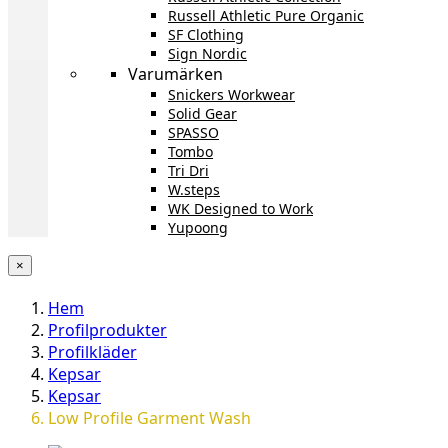
Russell Athletic Pure Organic
SF Clothing
Sign Nordic
Varumärken
Snickers Workwear
Solid Gear
SPASSO
Tombo
Tri Dri
W.steps
WK Designed to Work
Yupoong
×
Hem
Profilprodukter
Profilkläder
Kepsar
Kepsar
Low Profile Garment Wash