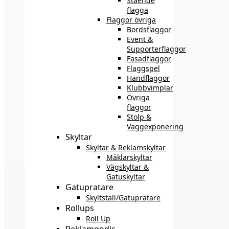
Stående
flagga
Flaggor övriga
Bordsflaggor
Event &
Supporterflaggor
Fasadflaggor
Flaggspel
Handflaggor
Klubbvimplar
Övriga
flaggor
Stolp &
Väggexponering
Skyltar
Skyltar & Reklamskyltar
Mäklarskyltar
Vägskyltar &
Gatuskyltar
Gatupratare
Skyltställ/Gatupratare
Rollups
Roll Up
Reklamgodis