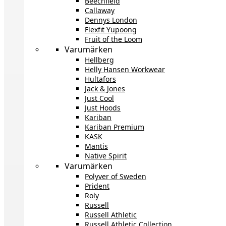
Beechfield
Callaway
Dennys London
Flexfit Yupoong
Fruit of the Loom
Varumärken
Hellberg
Helly Hansen Workwear
Hultafors
Jack & Jones
Just Cool
Just Hoods
Kariban
Kariban Premium
KASK
Mantis
Native Spirit
Varumärken
Polyver of Sweden
Prident
Roly
Russell
Russell Athletic
Russell Athletic Collection