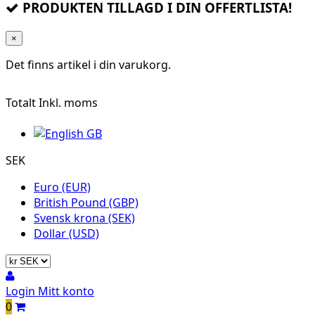
PRODUKTEN TILLAGD I DIN OFFERTLISTA!
×
Det finns
artikel i din varukorg.
Totalt
Inkl. moms
SEK
Euro (EUR)
British Pound (GBP)
Svensk krona (SEK)
Dollar (USD)
Login
Mitt konto
0