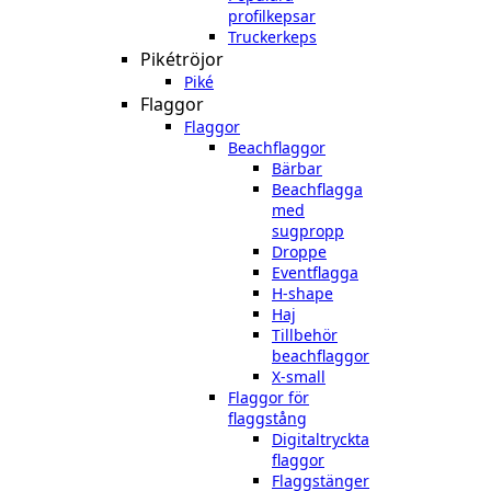
profilkepsar
Truckerkeps
Pikétröjor
Piké
Flaggor
Flaggor
Beachflaggor
Bärbar
Beachflagga
med
sugpropp
Droppe
Eventflagga
H-shape
Haj
Tillbehör
beachflaggor
X-small
Flaggor för
flaggstång
Digitaltryckta
flaggor
Flaggstänger