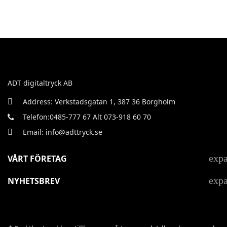
ADT digitaltryck AB
Address: Verkstadsgatan 1, 387 36 Borgholm
Telefon:0485-777 67 Alt 073-918 60 70
Email: info@adttryck.se
exp
VÅRT FÖRETAG
exp
NYHETSBREV