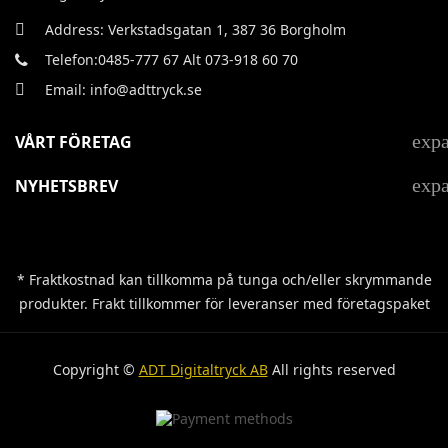
Address: Verkstadsgatan 1, 387 36 Borgholm
Telefon:0485-777 67 Alt 073-918 60 70
Email: info@adttryck.se
exp
VÅRT FÖRETAG
exp
NYHETSBREV
* Fraktkostnad kan tillkomma på tunga och/eller skrymmande
produkter. Frakt tillkommer för leveranser med företagspaket
Copyright ©
ADT Digitaltryck AB
All rights reserved