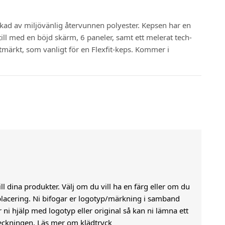
lverkad av miljövänlig återvunnen polyester. Kepsen har en
ill med en böjd skärm, 6 paneler, samt ett melerat tech-
tmärkt, som vanligt för en Flexfit-keps. Kommer i
till dina produkter. Välj om du vill ha en färg eller om du
j placering. Ni bifogar er logotyp/märkning i samband
i hjälp med logotyp eller original så kan ni lämna ett
eckningen.
Läs mer om klädtryck