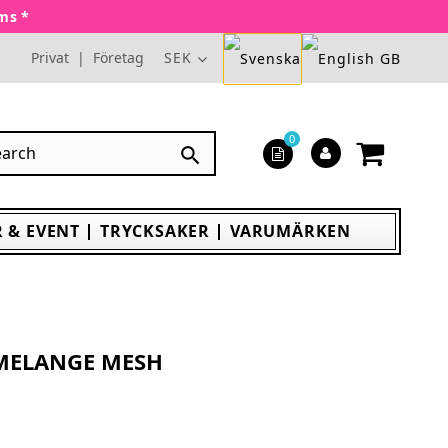
oms *
Privat
|
Företag
SEK
0

 & EVENT
TRYCKSAKER
VARUMÄRKEN
 MELANGE MESH