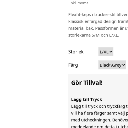
Inkl. moms
Flexfit-keps i trucker-stil til
klassisk enfärgad design framt
material bak. Passformen är u
storlekarna S/M och L/XL.
Storlek
Färg
Gör Tillval!
Lägg till Tryck
Lägg till tryck och tryckfärg 
vill ha flera färger samt väl
med utcheckningen. Behöver n
meddelande om detta i utch