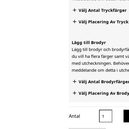

Välj Antal Tryckfärger

Välj Placering Av Tryck
Lägg till Brodyr
Lägg till brodyr och brodyrfär
du vill ha flera färger samt 
med utcheckningen. Behöver n
meddelande om detta i utc

Välj Antal Brodyrfärge

Välj Placering Av Brod
Antal