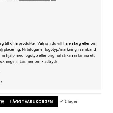
g till dina produkter. Välj om du vill ha en färg eller om
välj placering. Ni bifogar er logotyp/märkning i samband
i hjälp med logotyp eller original så kan ni lämna ett
heckningen.
Läs mer om klädtryck
r
yr
check
I lager
LÄGG I VARUKORGEN