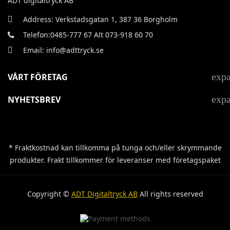
ADT digitaltryck AB
Address: Verkstadsgatan 1, 387 36 Borgholm
Telefon:0485-777 67 Alt 073-918 60 70
Email: info@adttryck.se
exp
VÅRT FÖRETAG
exp
NYHETSBREV
* Fraktkostnad kan tillkomma på tunga och/eller skrymmande
produkter. Frakt tillkommer för leveranser med företagspaket
Copyright ©
ADT Digitaltryck AB
All rights reserved