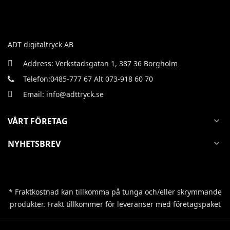
ADT digitaltryck AB
Address: Verkstadsgatan 1, 387 36 Borgholm
Telefon:0485-777 67 Alt 073-918 60 70
Email: info@adttryck.se
VÅRT FÖRETAG
expand_more
NYHETSBREV
expand_more
* Fraktkostnad kan tillkomma på tunga och/eller skrymmande
produkter. Frakt tillkommer för leveranser med företagspaket