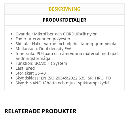
BESKRIVNING
PRODUKTDETALJER
Ovandel: Mikrofiber och CORDURA® nylon
Foder: Återvunnen polyester
Slitsula: Halk-, värme- och oljebeständig gummisula
Mellansula: Dual density EVA
Innersula: PU-foam och återvunna material med god
andningsförmåga
Funktion: BOA® Fit System
Läst:
Bred
Storlekar: 36-48
Skyddsklass: EN ISO 20345:2022 S3S, SR, HRO, FO
Skydd: NANO-tåhätta och mjukt spiktrampskydd
RELATERADE PRODUKTER