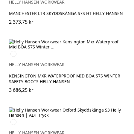
WHEAT
BROWN
HELLY HANSEN WORKWEAR
MANCHESTER LTR SKYDDSKÄNGA S7S HT HELLY HANSEN
2 373,75 kr
990
BLACK
HELLY HANSEN WORKWEAR
KENSINGTON MXR WATERPROOF MID BOA S7S WINTER
SAFETY BOOTS HELLY HANSEN
3 686,25 kr
724
NEW
WHEAT
HELLY HANSEN WORKWEAR