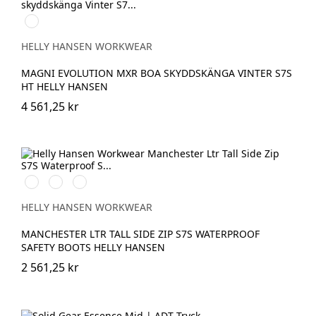
994
BLACK/DARK
LIME
HELLY HANSEN WORKWEAR
MAGNI EVOLUTION MXR BOA SKYDDSKÄNGA VINTER S7S
HT HELLY HANSEN
4 561,25 kr
999
724
780
BLACK/GREY
NEW
DARK
WHEAT
BROWN
HELLY HANSEN WORKWEAR
MANCHESTER LTR TALL SIDE ZIP S7S WATERPROOF
SAFETY BOOTS HELLY HANSEN
2 561,25 kr