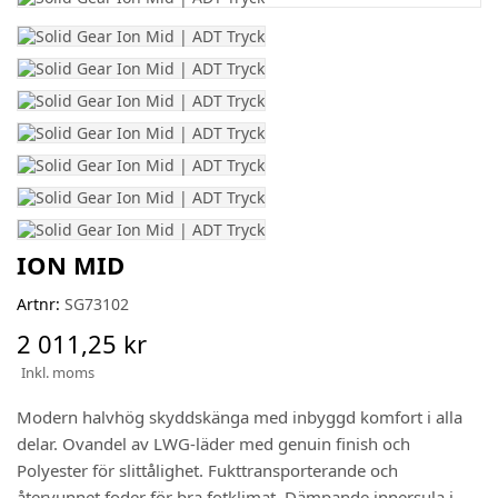
ION MID
Artnr:
SG73102
2 011,25 kr
Inkl. moms
Modern halvhög skyddskänga med inbyggd komfort i alla
delar. Ovandel av LWG-läder med genuin finish och
Polyester för slittålighet. Fukttransporterande och
återvunnet foder för bra fotklimat. Dämpande innersula i