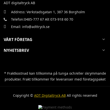
ADT digitaltryck AB
Address: Verkstadsgatan 1, 387 36 Borgholm
Telefon:0485-777 67 Alt 073-918 60 70
Email: info@adttryck.se
VÅRT FÖRETAG
expand_more
NYHETSBREV
expand_more
* Fraktkostnad kan tillkomma på tunga och/eller skrymmande
produkter. Frakt tillkommer för leveranser med företagspaket
Copyright ©
ADT Digitaltryck AB
All rights reserved