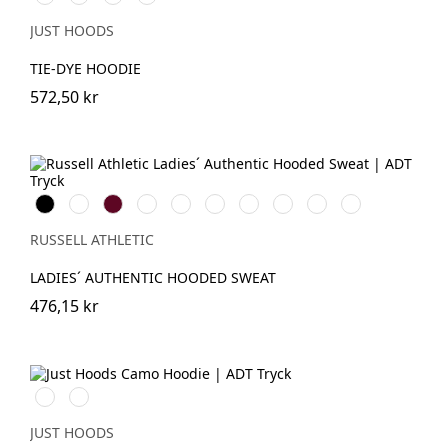
Cloud
Pink
Sunset
Dye
Marble
Dip
Swirl
JUST HOODS
TIE-DYE HOODIE
572,50 kr
Black
White
Burgundy
French
Bright
Bottle
Classic
Fuchsia
Convoy
Light
Navy
Royal
Green
Red
Grey
Oxford
(Solid)
(Heather)
RUSSELL ATHLETIC
LADIES´ AUTHENTIC HOODED SWEAT
476,15 kr
Green
Black
Camo
Camo
JUST HOODS