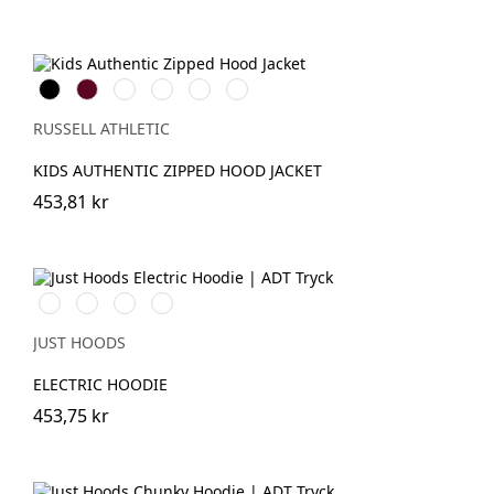
Black
Burgundy
French
Bright
Bottle
Classic
Navy
Royal
Green
Red
RUSSELL ATHLETIC
KIDS AUTHENTIC ZIPPED HOOD JACKET
453,81 kr
Electric
Electric
Electric
Electric
Green
Orange
Pink
Yellow
JUST HOODS
ELECTRIC HOODIE
453,75 kr