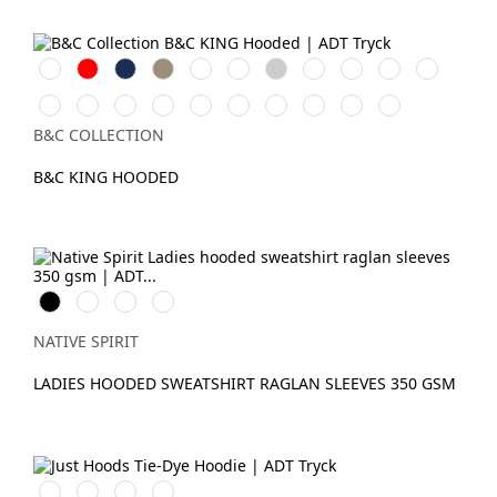
Vit
Röd
Navy
Khaki
Royal
Bottle
Heather
Asphalt
Dark
Navy
Radiant
Green
Grey
Cherry
Blue
Purple
Black
Pure
Pure
Heather
Grey
Magenta
Yellow
Soft
Nordic
Aqua
Pure
Orange
Sky
Mid
Fog
Pink
Fizz
Rose
Blue
Green
B&C COLLECTION
Grey
B&C KING HOODED
Svart
Ivory
Mineral
Jade
Grey
Green
NATIVE SPIRIT
LADIES HOODED SWEATSHIRT RAGLAN SLEEVES 350 GSM
Blue
Grey
Pastel
Tie-