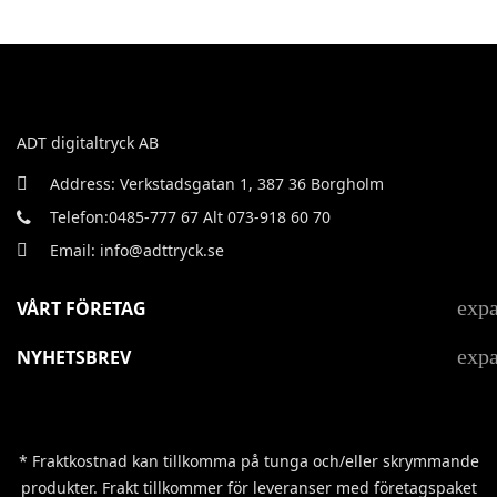
ADT digitaltryck AB
Address: Verkstadsgatan 1, 387 36 Borgholm
Telefon:0485-777 67 Alt 073-918 60 70
Email: info@adttryck.se
exp
VÅRT FÖRETAG
exp
NYHETSBREV
* Fraktkostnad kan tillkomma på tunga och/eller skrymmande
produkter. Frakt tillkommer för leveranser med företagspaket