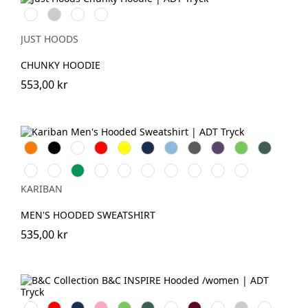
Oxford
Heather
Charcoal
Jet
Navy
Grey
Black
JUST HOODS
CHUNKY HOODIE
553,00 kr
Orange
Svart
Vit
Röd
Gul
Navy
Sky
Dark
Purple
Lime
Forest
Blue
Grey
Green
Chocolate
Fuchsia
Kelly
Ash
Dark
Oxford
Light
Wine
Light
Tropical
Green
Heather
Khaki
Grey
Royal
Sand
Blue
KARIBAN
Blue
MEN'S HOODED SWEATSHIRT
535,00 kr
Vit
Röd
Navy
Soft
Lime
Forest
Apple
Burgundy
Royal
Heather
Asphalt