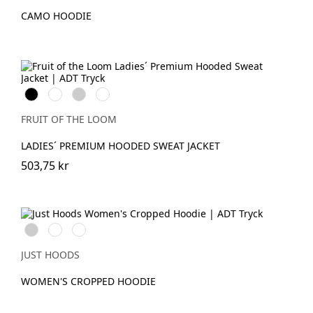
CAMO HOODIE
Black
White
Heather
Deep
Grey
Navy
FRUIT OF THE LOOM
LADIES´ PREMIUM HOODED SWEAT JACKET
503,75 kr
Heather
Jet
Dusty
Grey
Black
Pink
JUST HOODS
WOMEN'S CROPPED HOODIE