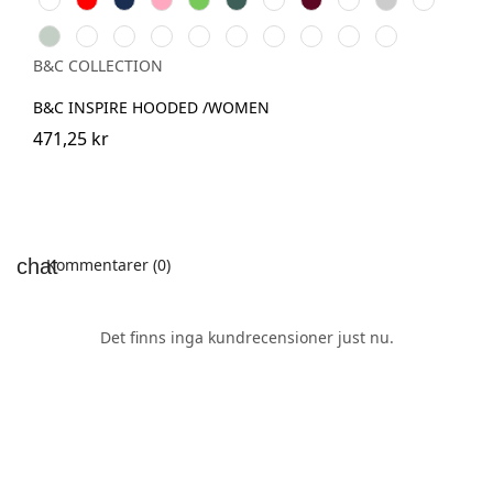
Pink
Green
Green
Grey
Sage
Mocha
Navy
Radiant
Black
Pure
Magenta
Yellow
Blue
Offwhite
Blue
Purple
Pure
Orange
Pink
Fizz
Fog
B&C COLLECTION
B&C INSPIRE HOODED /WOMEN
471,25 kr
Kommentarer (0)
Det finns inga kundrecensioner just nu.