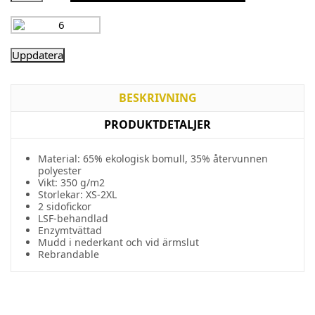
BESKRIVNING
PRODUKTDETALJER
Material: 65%
ekologisk
bomull
, 35%
återvunnen
polyester
Vikt: 350 g/m2
Storlekar: XS-2XL
2
sidofickor
LSF-
behandlad
Enzymtvättad
Mudd i
nederkant
och
vid
ärmslut
Rebrandable