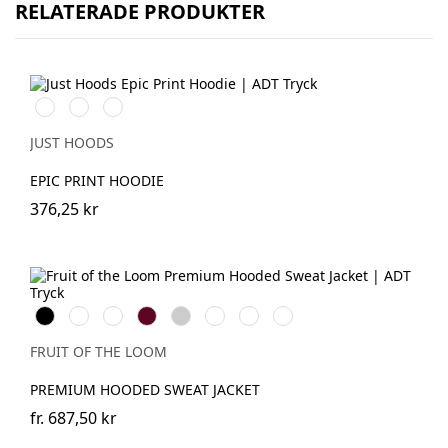
RELATERADE PRODUKTER
Charcoal
Jet
Arctic
Black
White
JUST HOODS
EPIC PRINT HOODIE
376,25 kr
Black
Red
Royal
Burgundy
Heather
Deep
Classic
Charcoal
Blue
Grey
Navy
Olive
(Solid)
FRUIT OF THE LOOM
PREMIUM HOODED SWEAT JACKET
fr.
687,50 kr