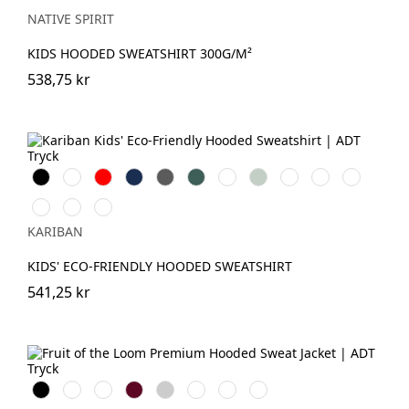
Blue
Grey
Green
Grey
Red
Heather
NATIVE SPIRIT
KIDS HOODED SWEATSHIRT 300G/M²
538,75 kr
Svart
Vit
Röd
Navy
Dark
Forest
Fuchsia
Sage
Oxford
Light
Light
Grey
Green
Grey
Royal
Orange
Pale
Clay
Wine
Blue
Pink
KARIBAN
KIDS' ECO-FRIENDLY HOODED SWEATSHIRT
541,25 kr
Black
Red
Royal
Burgundy
Heather
Deep
Classic
Charcoal
Blue
Grey
Navy
Olive
(Solid)