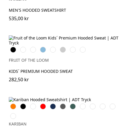
Blue
MEN'S HOODED SWEATSHIRT
535,00 kr
Black
White
Red
Sky
Royal
Heather
Light
Deep
Blue
Blue
Grey
Pink
Navy
FRUIT OF THE LOOM
KIDS´ PREMIUM HOODED SWEAT
282,50 kr
Orange
Svart
Vit
Röd
Navy
Dark
Forest
Ash
Dark
Oxford
Light
Grey
Green
Heather
Khaki
Grey
Royal
Wine
Blue
KARIBAN