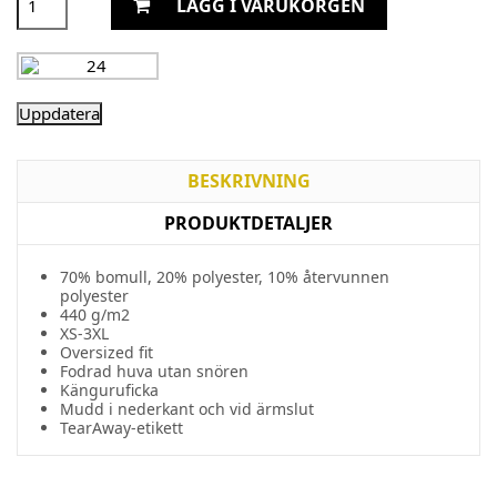
LÄGG I VARUKORGEN
BESKRIVNING
PRODUKTDETALJER
70%
bomull
, 20% polyester, 10%
återvunnen
polyester
440 g/m2
XS-3XL
Oversized fit
Fodrad
huva
utan
snören
Känguruficka
Mudd i
nederkant
och
vid
ärmslut
TearAway-etikett