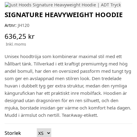
SIGNATURE HEAVYWEIGHT HOODIE
Artnr:
JH120
636,25 kr
Inkl. moms
Unisex hoodtröja som kombinerar maximal stil med ett
hållbart tänk. Tillverkad i ett kraftigt premiumtyg med hög
andel bomull, har den en oversized passform med tungt tyg
som ger en avslappnad men stilren look. Den tredelade
huvan i dubbelt tyg ger extra struktur, medan den rymliga
kängurufickan har ett praktiskt inre mobilfack. Hoodien är
designad utan dragsnören för en ren silhuett, och den
mjuka, borstade insidan ger värme och komfort hela dagen.
Mudd i ärmslut och nertill. TearAway-etikett.
Storlek