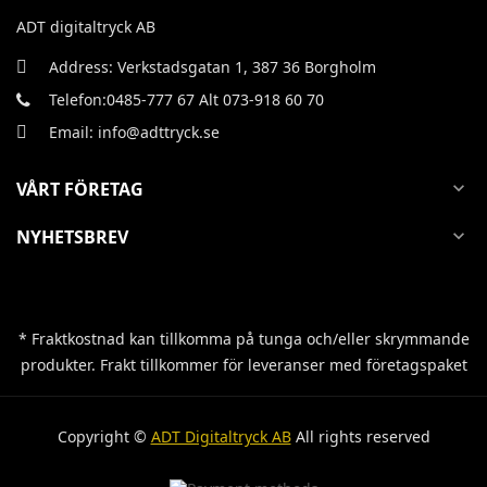
ADT digitaltryck AB
Address: Verkstadsgatan 1, 387 36 Borgholm
Telefon:0485-777 67 Alt 073-918 60 70
Email: info@adttryck.se
VÅRT FÖRETAG
expand_more
NYHETSBREV
expand_more
* Fraktkostnad kan tillkomma på tunga och/eller skrymmande
produkter. Frakt tillkommer för leveranser med företagspaket
Copyright ©
ADT Digitaltryck AB
All rights reserved