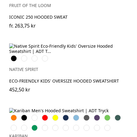
(Solid)
FRUIT OF THE LOOM
ICONIC 250 HOODED SWEAT
fr.
263,75 kr
Svart
Ivory
Driftwood
Navy
Blue
NATIVE SPIRIT
ECO-FRIENDLY KIDS' OVERSIZE HOODED SWEATSHIRT
452,50 kr
Orange
Svart
Vit
Röd
Gul
Navy
Sky
Dark
Purple
Lime
Forest
Blue
Grey
Green
Chocolate
Fuchsia
Kelly
Ash
Dark
Oxford
Light
Wine
Light
Tropical
Green
Heather
Khaki
Grey
Royal
Sand
Blue
KARIBAN