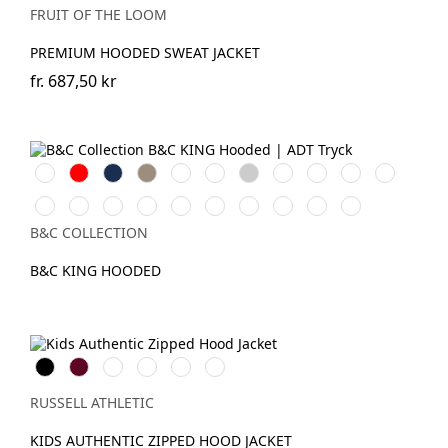
FRUIT OF THE LOOM
PREMIUM HOODED SWEAT JACKET
fr.
687,50 kr
Vit
Röd
Navy
Khaki
Royal
Bottle
Heather
Asphalt
Dark
Navy
Radiant
Green
Grey
Cherry
Blue
Purple
Black
Pure
Pure
Heather
Grey
Magenta
Yellow
Soft
Nordic
Aqua
Pure
Orange
Sky
Mid
Fog
Pink
Fizz
Rose
Blue
Green
B&C COLLECTION
Grey
B&C KING HOODED
Black
Burgundy
French
Bright
Bottle
Classic
Navy
Royal
Green
Red
RUSSELL ATHLETIC
KIDS AUTHENTIC ZIPPED HOOD JACKET