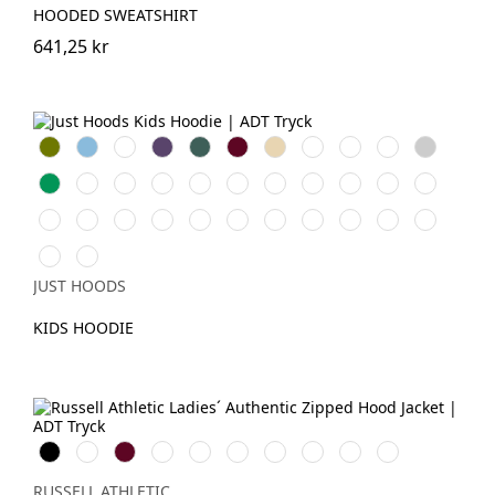
HOODED SWEATSHIRT
641,25 kr
Olive
Sky
Royal
Purple
Forest
Burgundy
Desert
Bottle
Oxford
Lime
Heather
Green
Blue
Blue
Green
Sand
Green
Navy
Green
Grey
Kelly
Charcoal
Storm
Hot
Jade
Sun
Hawaian
Fire
Ash
Sapphire
Peppermin
Green
Grey
Pink
Green
Yellow
Blue
Red
Blue
Arctic
Dusty
New
Baby
Black
Digital
Dusty
Deep
Airforce
Red
Plum
White
Pink
French
Pink
Smoke
Lavender
Green
Black
Blue
Hot
Orange
Candyfloss
Navy
Chili
Crush
Pink
JUST HOODS
KIDS HOODIE
Black
White
Burgundy
French
Bright
Bottle
Classic
Fuchsia
Convoy
Light
Navy
Royal
Green
Red
Grey
Oxford
(Solid)
(Heather)
RUSSELL ATHLETIC