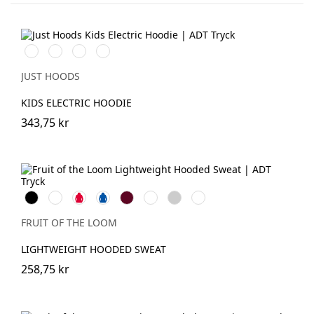
Electric
Electric
Electric
Electric
Green
Orange
Pink
Yellow
JUST HOODS
KIDS ELECTRIC HOODIE
343,75 kr
Black
White
Red
Royal
Burgundy
Bottle
Heather
Deep
Blue
Green
Grey
Navy
FRUIT OF THE LOOM
LIGHTWEIGHT HOODED SWEAT
258,75 kr