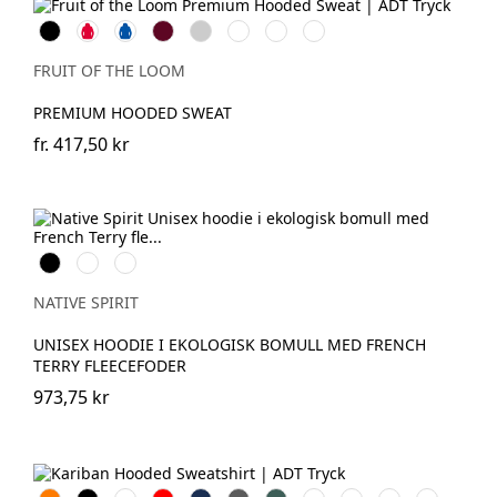
Black
Red
Royal
Burgundy
Heather
Deep
Classic
Charcoal
Blue
Grey
Navy
Olive
(Solid)
FRUIT OF THE LOOM
PREMIUM HOODED SWEAT
fr.
417,50 kr
Svart
Ivory
Navy
Blue
NATIVE SPIRIT
UNISEX HOODIE I EKOLOGISK BOMULL MED FRENCH
TERRY FLEECEFODER
973,75 kr