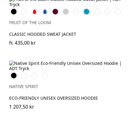
Black
White
Red
Royal
Burgundy
Heather
Deep
Azure
Classic
Light
Dark
Blue
Grey
Navy
Blue
Olive
Graphite
Heather
(Solid)
Grey
FRUIT OF THE LOOM
CLASSIC HOODED SWEAT JACKET
fr.
435,00 kr
Svart
Ivory
Organic
Navy
Khaki
Blue
NATIVE SPIRIT
ECO-FRIENDLY UNISEX OVERSIZED HOODIE
1 207,50 kr