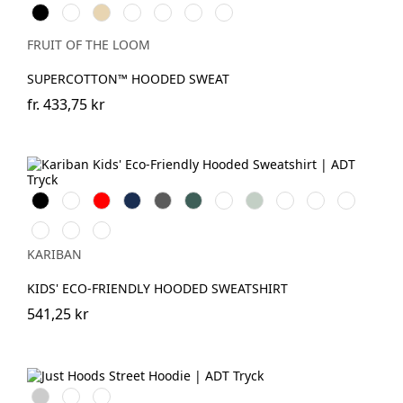
Black
White
Desert
Deep
Athletic
College
Mountain
Sand
Navy
Heather
Green
Blue
FRUIT OF THE LOOM
SUPERCOTTON™ HOODED SWEAT
fr.
433,75 kr
Svart
Vit
Röd
Navy
Dark
Forest
Fuchsia
Sage
Oxford
Light
Light
Grey
Green
Grey
Royal
Orange
Pale
Clay
Wine
Blue
Pink
KARIBAN
KIDS' ECO-FRIENDLY HOODED SWEATSHIRT
541,25 kr
Heather
Jet
New