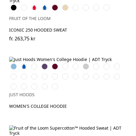
Black
White
Red
Royal
Burgundy
Desert
Deep
Light
Athletic
College
Blue
Sand
Navy
Graphite
Heather
Green
(Solid)
FRUIT OF THE LOOM
ICONIC 250 HOODED SWEAT
fr.
263,75 kr
Sky
Royal
Nude
Purple
Burgundy
Bottle
Oxford
Heather
Charcoal
Jet
Hot
Blue
Blue
Green
Navy
Grey
Black
Pink
Jade
Sun
Fire
Sapphire
Peppermint
Arctic
Dusty
New
Baby
Black
Digital
Green
Yellow
Red
Blue
White
Pink
French
Pink
Smoke
Lavender
Dusty
Vanilla
Deep
Airforce
Candyfloss
Navy
Green
Milkshake
Black
Blue
Pink
JUST HOODS
WOMEN'S COLLEGE HOODIE