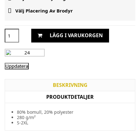

Välj Placering Av Brodyr
LÄGG I VARUKORGEN
BESKRIVNING
PRODUKTDETALJER
80%
bomull
, 20% polyester
280 g/m²
S-2XL