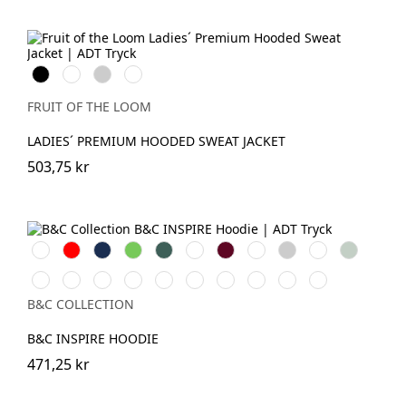
Black
White
Heather
Deep
Grey
Navy
FRUIT OF THE LOOM
LADIES´ PREMIUM HOODED SWEAT JACKET
503,75 kr
White
Röd
Navy
Lime
Forest
Apple
Burgundy
Royal
Heather
Asphalt
Sage
Green
Green
Grey
Mocha
Navy
Radiant
Black
Pure
Magenta
Yellow
Soft
Blue
Offwhite
Blue
Purple
Pure
Orange
Pink
Fizz
Rose
Fog
B&C COLLECTION
B&C INSPIRE HOODIE
471,25 kr