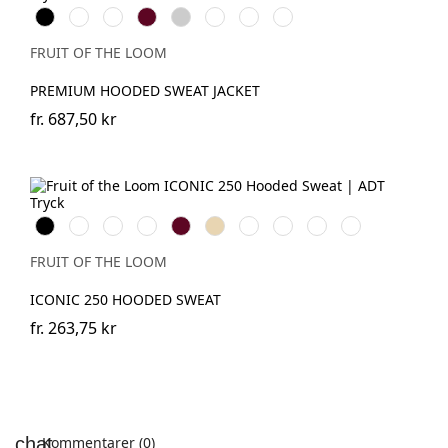
Black
Red
Royal
Burgundy
Heather
Deep
Classic
Charcoal
Blue
Grey
Navy
Olive
(Solid)
FRUIT OF THE LOOM
PREMIUM HOODED SWEAT JACKET
fr.
687,50 kr
Black
White
Red
Royal
Burgundy
Desert
Deep
Light
Athletic
College
Blue
Sand
Navy
Graphite
Heather
Green
(Solid)
FRUIT OF THE LOOM
ICONIC 250 HOODED SWEAT
fr.
263,75 kr
Kommentarer (0)