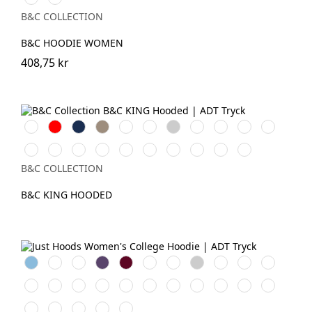
Asphalt
Grey
B&C COLLECTION
B&C HOODIE WOMEN
408,75 kr
Vit
Röd
Navy
Khaki
Royal
Bottle
Heather
Asphalt
Dark
Navy
Radiant
Green
Grey
Cherry
Blue
Purple
Black
Pure
Pure
Heather
Grey
Magenta
Yellow
Soft
Nordic
Aqua
Pure
Orange
Sky
Mid
Fog
Pink
Fizz
Rose
Blue
Green
B&C COLLECTION
Grey
B&C KING HOODED
Sky
Royal
Nude
Purple
Burgundy
Bottle
Oxford
Heather
Charcoal
Jet
Hot
Blue
Blue
Green
Navy
Grey
Black
Pink
Jade
Sun
Fire
Sapphire
Peppermint
Arctic
Dusty
New
Baby
Black
Digital
Green
Yellow
Red
Blue
White
Pink
French
Pink
Smoke
Lavender
Dusty
Vanilla
Deep
Airforce
Candyfloss
Navy