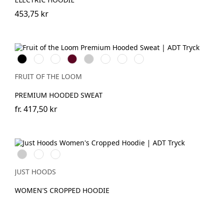
453,75 kr
Black
Red
Royal
Burgundy
Heather
Deep
Classic
Charcoal
Blue
Grey
Navy
Olive
(Solid)
FRUIT OF THE LOOM
PREMIUM HOODED SWEAT
fr.
417,50 kr
Heather
Jet
Dusty
Grey
Black
Pink
JUST HOODS
WOMEN'S CROPPED HOODIE