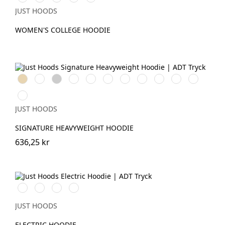
Green
Milkshake
Black
Blue
Pink
JUST HOODS
WOMEN'S COLLEGE HOODIE
Desert
Bright
Heather
Arctic
New
Baby
Deep
Soft
Earthy
Airforce
Natural
Sand
Royal
Grey
White
French
Pink
Black
Red
Green
Blue
Stone
Solid
Navy
Charcoal
JUST HOODS
SIGNATURE HEAVYWEIGHT HOODIE
636,25 kr
Electric
Electric
Electric
Electric
Green
Orange
Pink
Yellow
JUST HOODS
ELECTRIC HOODIE