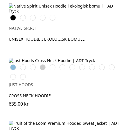
Svart
Ivory
Organic
Wet
Navy
Khaki
Sand
Blue
NATIVE SPIRIT
UNISEX HOODIE I EKOLOGISK BOMULL
Sky
Nude
Oxford
Heather
Charcoal
Jet
Peppermint
Dusty
Baby
Black
Digital
Blue
Navy
Grey
Black
Pink
Pink
Smoke
Lavender
Dusty
Vanilla
Green
Milkshake
JUST HOODS
CROSS NECK HOODIE
635,00 kr