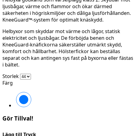
ljusbågar, värme och flammor och ökar därmed
säkerheten i högriskmiljöer och dåliga ljusförhållanden.
KneeGuard™-system för optimalt knäskydd.
Helbyxor som skyddar mot värme och lågor, statisk
elektricitet och ljusbågar. De förböjda benen och
KneeGuard-knäfickorna säkerställer utmärkt skydd,
komfort och hållbarhet. Hölsterfickor kan beställas
separat och kan antingen sys fast på byxorna eller fästas
i bältet.
Storlek
Färg
High
vis
yellow/Navy
Gör Tillval!
Lägg till Tryck