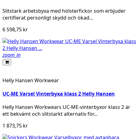
Slitstark arbetsbyxa med hölsterfickor som erbjuder
certifierat personligt skydd och ökad...
6 598,75 kr
zoom_in
269
369
HIGH
HIGH
Helly Hansen Workwear
VIS
VIS
ORANGE/EBONY
YELLOW/EBONY
UC-ME Varsel Vinterbyxa klass 2 Helly Hansen
Helly Hansen Workwears UC-ME-vinterbyxor klass 2 är
ett bekvämt och slitstarkt alternativ för...
1 873,75 kr