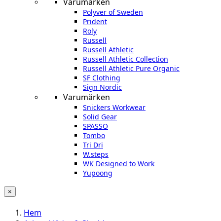
Varumärken
Polyver of Sweden
Prident
Roly
Russell
Russell Athletic
Russell Athletic Collection
Russell Athletic Pure Organic
SF Clothing
Sign Nordic
Varumärken
Snickers Workwear
Solid Gear
SPASSO
Tombo
Tri Dri
W.steps
WK Designed to Work
Yupoong
×
Hem