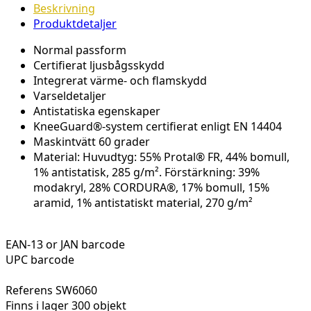
Beskrivning
Produktdetaljer
Normal passform
Certifierat ljusbågsskydd
Integrerat värme- och flamskydd
Varseldetaljer
Antistatiska egenskaper
KneeGuard®-system certifierat enligt EN 14404
Maskintvätt 60 grader
Material: Huvudtyg: 55% Protal® FR, 44% bomull,
1% antistatisk, 285 g/m². Förstärkning: 39%
modakryl, 28% CORDURA®, 17% bomull, 15%
aramid, 1% antistatiskt material, 270 g/m²
EAN-13 or JAN barcode
UPC barcode
Referens
SW6060
Finns i lager
300 objekt