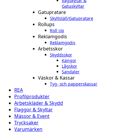
Vägskyltar &
Gatuskyltar
Gatupratare
Skyltställ/Gatupratare
Rollups
Roll Up
Reklamgodis
Reklamgodis
Arbetsskor
Skyddsskor
Kängor
Lågskor
Sandaler
Väskor & Kassar
Tyg- och papperskassar
REA
Profilprodukter
Arbetskläder & Skydd
Flaggor & Skyltar
Mässor & Event
Trycksaker
Varumärken