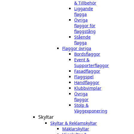
& Tillbehör
Liggande
flagga
Övriga
flaggor för
flaggstång
Stående
flagga
Flaggor övriga
Bordsflaggor
Event &
Supporterflaggor
Fasadflaggor
Flaggspel
Handflaggor
Klubbvimplar
Övriga
flaggor
Stolp &
Väggexponering
Skyltar
Skyltar & Reklamskyltar
Mäklarskyltar