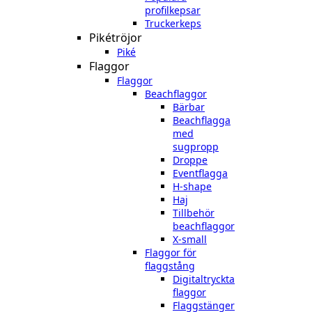
profilkepsar
Truckerkeps
Pikétröjor
Piké
Flaggor
Flaggor
Beachflaggor
Bärbar
Beachflagga
med
sugpropp
Droppe
Eventflagga
H-shape
Haj
Tillbehör
beachflaggor
X-small
Flaggor för
flaggstång
Digitaltryckta
flaggor
Flaggstänger