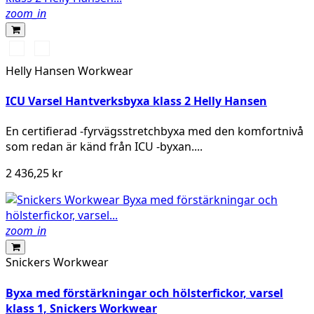
zoom_in
369
269
YELLOW/EBONY
ORANGE/EBONY
Helly Hansen Workwear
ICU Varsel Hantverksbyxa klass 2 Helly Hansen
En certifierad -fyrvägsstretchbyxa med den komfortnivå
som redan är känd från ICU -byxan....
2 436,25 kr
zoom_in
Snickers Workwear
Byxa med förstärkningar och hölsterfickor, varsel
klass 1, Snickers Workwear