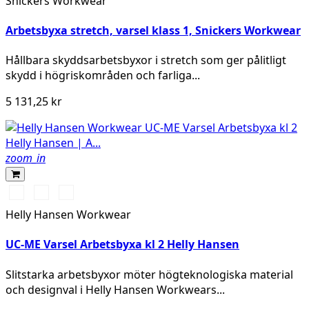
Snickers Workwear
Arbetsbyxa stretch, varsel klass 1, Snickers Workwear
Hållbara skyddsarbetsbyxor i stretch som ger pålitligt
skydd i högriskområden och farliga...
5 131,25 kr
zoom_in
169
269
369
HIGH
HIGH
HIGH
Helly Hansen Workwear
VIS
VIS
VIS
RED/EBONY
ORANGE/EBONY
YELLOW/EBONY
UC-ME Varsel Arbetsbyxa kl 2 Helly Hansen
Slitstarka arbetsbyxor möter högteknologiska material
och designval i Helly Hansen Workwears...