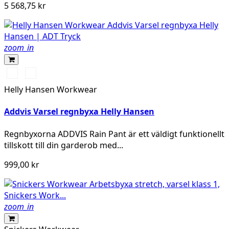
5 568,75 kr
zoom_in
369
269
YELLOW/EBONY
ORANGE/EBONY
Helly Hansen Workwear
Addvis Varsel regnbyxa Helly Hansen
Regnbyxorna ADDVIS Rain Pant är ett väldigt funktionellt
tillskott till din garderob med...
999,00 kr
zoom_in