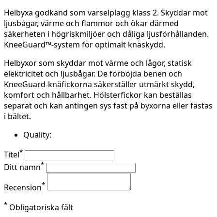
Helbyxa godkänd som varselplagg klass 2. Skyddar mot
ljusbågar, värme och flammor och ökar därmed
säkerheten i högriskmiljöer och dåliga ljusförhållanden.
KneeGuard™-system för optimalt knäskydd.
Helbyxor som skyddar mot värme och lågor, statisk
elektricitet och ljusbågar. De förböjda benen och
KneeGuard-knäfickorna säkerställer utmärkt skydd,
komfort och hållbarhet. Hölsterfickor kan beställas
separat och kan antingen sys fast på byxorna eller fästas
i bältet.
Quality:
*
Titel
*
Ditt namn
*
Recension
*
Obligatoriska fält