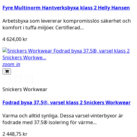
YELLOW
Fyre Multinorm Hantverksbyxa klass 2 Helly Hansen
Arbetsbyxa som levererar kompromisslös säkerhet och
komfort i tuffa miljöer. Certifierad...
4 624,00 kr
zoom_in
High
High
High
vis
vis
vis
Snickers Workwear
yellow\Black
orange\Black
yellow/Navy
Fodrad byxa 37.5®, varsel klass 2 Snickers Workwear
Varma och alltid synliga. Dessa varsel-vinterbyxor är
fodrade med 37.5® isolering för värme...
2 448,75 kr