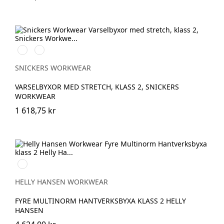
High
High
vis
vis
yellow\Black
orange\Black
SNICKERS WORKWEAR
VARSELBYXOR MED STRETCH, KLASS 2, SNICKERS
WORKWEAR
1 618,75 kr
369
HIGH
VIS
HELLY HANSEN WORKWEAR
YELLOW
FYRE MULTINORM HANTVERKSBYXA KLASS 2 HELLY
HANSEN