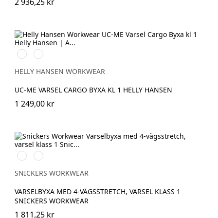
2 936,25 kr
269
369
HIGH
HIGH
VIS
VIS
HELLY HANSEN WORKWEAR
ORANGE/EBONY
YELLOW/EBONY
UC-ME VARSEL CARGO BYXA KL 1 HELLY HANSEN
1 249,00 kr
Svart/High
Svart/High
vis
vis
yellow
orange
SNICKERS WORKWEAR
VARSELBYXA MED 4-VÄGSSTRETCH, VARSEL KLASS 1
SNICKERS WORKWEAR
1 811,25 kr