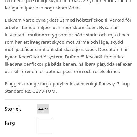
certifierat personligt skydd och klass 2-synlighet för arbete i
farliga miljöer och högriskområden.
Bekväm varselbyxa (klass 2) med hölsterfickor, tillverkad för
arbete i farliga miljöer och högriskområden. Byxan är
tillverkad i multinormtyg som är både starkt och mjukt och
som har ett integrerat skydd mot värme och låga, skydd
mot ljusbågar samt antistatiska egenskaper. Dessutom har
byxan KneeGuard™-system, DuPont™ Kevlar®-förstärkta
likadana benfickor på båda benen, hållbara påsydda reflexer
och kil i grenen för optimal passform och rörelsefrihet.
Plaggets orange färg uppfyller kraven enligt Railway Group
Standard RIS-3279-TOM.
Storlek
Färg