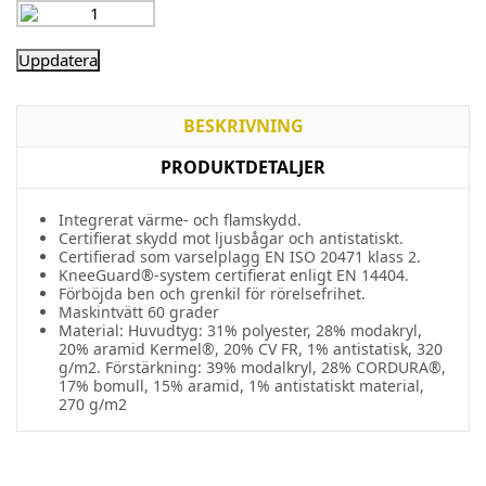
BESKRIVNING
PRODUKTDETALJER
Integrerat värme- och flamskydd.
Certifierat skydd mot ljusbågar och antistatiskt.
Certifierad som varselplagg EN ISO 20471 klass 2.
KneeGuard®-system certifierat enligt EN 14404.
Förböjda ben och grenkil för rörelsefrihet.
Maskintvätt 60 grader
Material: Huvudtyg: 31% polyester, 28% modakryl,
20% aramid Kermel®, 20% CV FR, 1% antistatisk, 320
g/m2. Förstärkning: 39% modalkryl, 28% CORDURA®,
17% bomull, 15% aramid, 1% antistatiskt material,
270 g/m2