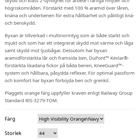
skydd och klass 2-synlighet för arbete i farliga miljöer och
högriskområden. Förstärkt med 100 % aramid över låren,
knäna och underbenen för extra hållbarhet och pålitligt knä-
och benskydd.
Byxan är tillverkad i multinormtyg som är både starkt och
mjukt och som har ett integrerat skydd mot värme och låga
samt skydd mot ljusbågar. Dessutom har byxan
aramidförstärkta lår och framsida ben, DuPont™ Kevlar®-
förstärkta likadana fickor på båda benen, KneeGuard™-
system och hållbara, påsydda reflexer. För optimal passform
och komfort har byxan förböjda ben och grenkil.
Plaggets orange färg uppfyller kraven enligt Railway Group
Standard RIS-3279-TOM.
Färg
Storlek