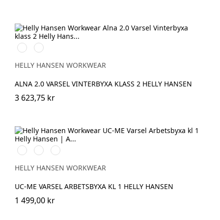
369
269
YELLOW/EBONY
ORANGE/EBONY
HELLY HANSEN WORKWEAR
ALNA 2.0 VARSEL VINTERBYXA KLASS 2 HELLY HANSEN
3 623,75 kr
169
269
369
HIGH
HIGH
HIGH
VIS
VIS
VIS
HELLY HANSEN WORKWEAR
RED/EBONY
ORANGE/EBONY
YELLOW/EBONY
UC-ME VARSEL ARBETSBYXA KL 1 HELLY HANSEN
1 499,00 kr