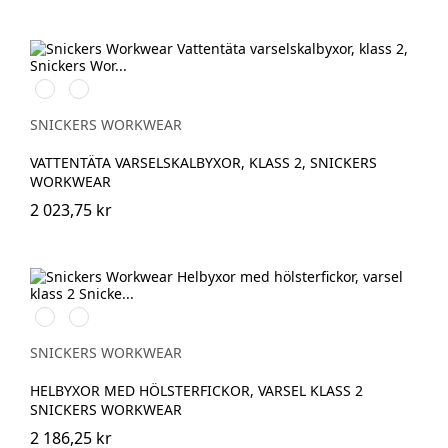
High
High
vis
vis
yellow\Black
orange\Black
SNICKERS WORKWEAR
VATTENTÄTA VARSELSKALBYXOR, KLASS 2, SNICKERS
WORKWEAR
2 023,75 kr
High
High
vis
vis
orange
yellow
SNICKERS WORKWEAR
HELBYXOR MED HÖLSTERFICKOR, VARSEL KLASS 2
SNICKERS WORKWEAR
2 186,25 kr