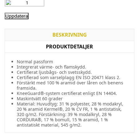
BESKRIVNING
PRODUKTDETALJER
Normal passform
Integrerat värme- och flamskydd.
Certifierat ljusbågs- och svetsskydd.
Certifierad som varselplagg EN ISO 20471 klass 2.
Förstärkt med 100 % aramid över låren och benens
framsida.
KneeGuard®-system certifierat enligt EN 14404.
Maskintvätt 60 grader
Material: Huvudtyg: 31 % polyester, 28 % modakryl,
20 % aramid Kermel®, 20 % CV FR, 1 % antistatisk,
320 g/m2. Förstärkning: 39 % modalkryl, 28 %
CORDURA®, 17 % bomull, 15 % aramid, 1 %
antistatiskt material, 545 g/m2.