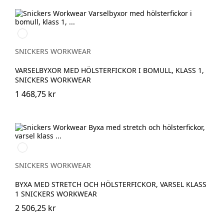
Svart/High
vis
yellow
SNICKERS WORKWEAR
VARSELBYXOR MED HÖLSTERFICKOR I BOMULL, KLASS 1,
SNICKERS WORKWEAR
1 468,75 kr
Svart/High
vis
yellow
SNICKERS WORKWEAR
BYXA MED STRETCH OCH HÖLSTERFICKOR, VARSEL KLASS
1 SNICKERS WORKWEAR
2 506,25 kr