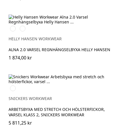
369
269
YELLOW/EBONY
ORANGE/EBONY
HELLY HANSEN WORKWEAR
ALNA 2.0 VARSEL REGNHÄNGSELBYXA HELLY HANSEN
1 874,00 kr
High
vis
yellow/Navy
SNICKERS WORKWEAR
ARBETSBYXA MED STRETCH OCH HÖLSTERFICKOR,
VARSEL KLASS 2, SNICKERS WORKWEAR
5 811,25 kr