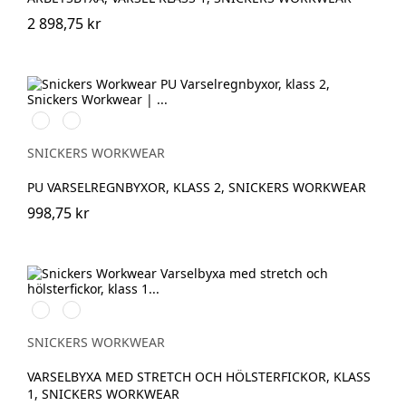
2 898,75 kr
High
High
vis
vis
orange
yellow
SNICKERS WORKWEAR
PU VARSELREGNBYXOR, KLASS 2, SNICKERS WORKWEAR
998,75 kr
Svart/High
Svart/High
vis
vis
yellow
orange
SNICKERS WORKWEAR
VARSELBYXA MED STRETCH OCH HÖLSTERFICKOR, KLASS
1, SNICKERS WORKWEAR