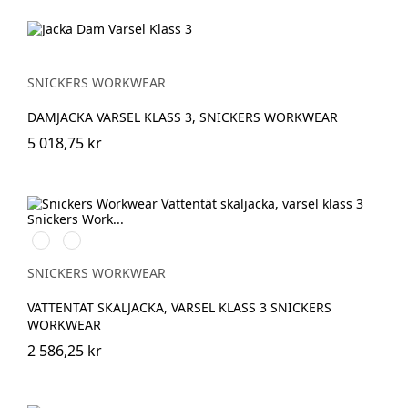
SNICKERS WORKWEAR
DAMJACKA VARSEL KLASS 3, SNICKERS WORKWEAR
5 018,75 kr
High
High
vis
vis
yellow\Black
orange\Black
SNICKERS WORKWEAR
VATTENTÄT SKALJACKA, VARSEL KLASS 3 SNICKERS
WORKWEAR
2 586,25 kr