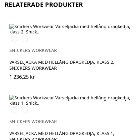
RELATERADE PRODUKTER
High
High
vis
vis
yellow\Black
orange\Black
SNICKERS WORKWEAR
VARSELJACKA MED HELLÅNG DRAGKEDJA, KLASS 2,
SNICKERS WORKWEAR
1 236,25 kr
Svart/High
Svart/High
vis
vis
yellow
orange
SNICKERS WORKWEAR
VARSELJACKA MED HELLÅNG DRAGKEDJA, KLASS 1,
SNICKERS WORKWEAR