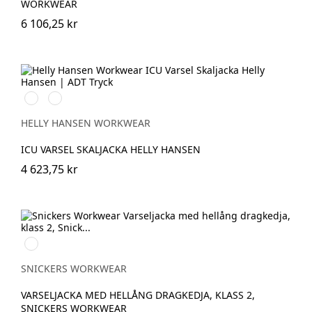
WORKWEAR
6 106,25 kr
369
269
YELLOW/EBONY
ORANGE/EBONY
HELLY HANSEN WORKWEAR
ICU VARSEL SKALJACKA HELLY HANSEN
4 623,75 kr
High
vis
yellow\Black
SNICKERS WORKWEAR
VARSELJACKA MED HELLÅNG DRAGKEDJA, KLASS 2,
SNICKERS WORKWEAR