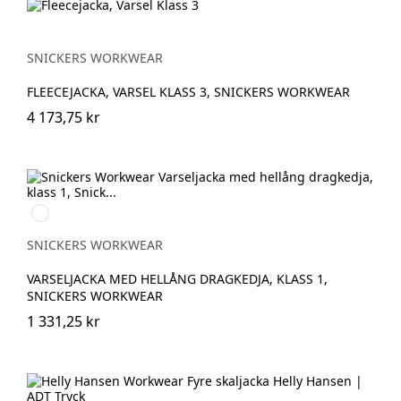
SNICKERS WORKWEAR
FLEECEJACKA, VARSEL KLASS 3, SNICKERS WORKWEAR
4 173,75 kr
Svart/High
vis
yellow
SNICKERS WORKWEAR
VARSELJACKA MED HELLÅNG DRAGKEDJA, KLASS 1,
SNICKERS WORKWEAR
1 331,25 kr