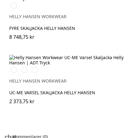
369
YELLOW/EBONY
HELLY HANSEN WORKWEAR
FYRE SKALJACKA HELLY HANSEN
8 748,75 kr
269
369
169
HIGH
HIGH
HIGH
VIS
VIS
VIS
HELLY HANSEN WORKWEAR
ORANGE
YELLOW
RED
UC-ME VARSEL SKALJACKA HELLY HANSEN
2 373,75 kr
Kommentarer (0)