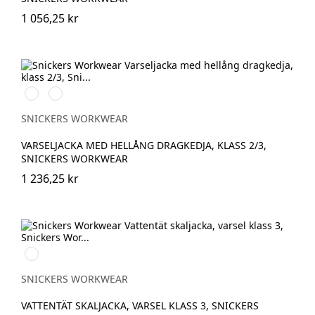
1 056,25 kr
High
High
vis
vis
orange
yellow
SNICKERS WORKWEAR
VARSELJACKA MED HELLÅNG DRAGKEDJA, KLASS 2/3,
SNICKERS WORKWEAR
1 236,25 kr
High
vis
yellow/Navy
SNICKERS WORKWEAR
VATTENTÄT SKALJACKA, VARSEL KLASS 3, SNICKERS