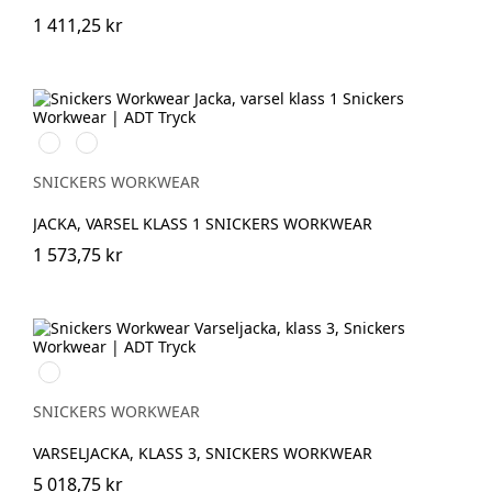
1 411,25 kr
Svart/High
Svart/High
vis
vis
yellow
orange
SNICKERS WORKWEAR
JACKA, VARSEL KLASS 1 SNICKERS WORKWEAR
1 573,75 kr
High
vis
yellow/Navy
SNICKERS WORKWEAR
VARSELJACKA, KLASS 3, SNICKERS WORKWEAR
5 018,75 kr