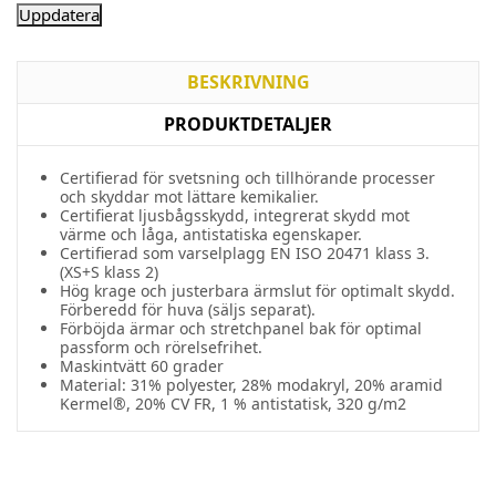
BESKRIVNING
PRODUKTDETALJER
Certifierad
för
svetsning
och
tillhörande
processer
och
skyddar
mot
lättare
kemikalier
.
Certifierat
ljusbågsskydd
,
integrerat
skydd
mot
värme
och
låga
,
antistatiska
egenskaper
.
Certifierad
som
varselplagg
EN ISO 20471
klass
3.
(XS+S
klass
2)
Hög
krage
och
justerbara
ärmslut
för
optimalt
skydd
.
Förberedd
för
huva
(
säljs
separat
).
Förböjda
ärmar
och
stretchpanel
bak
för optimal
passform
och
rörelsefrihet
.
Maskintvätt 60 grader
Material: 31% polyester, 28% modakryl, 20% aramid
Kermel®, 20% CV FR, 1 % antistatisk, 320 g/m2