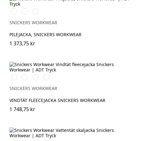
Svart/Svart
Khakigrön/Svart
Light
Sand/Black
SNICKERS WORKWEAR
PILEJACKA, SNICKERS WORKWEAR
1 373,75 kr
Svart/Svart
Marinblå/Mörk
Stålgrå/Mörk
Khakigrön/Mörk
marinblå
stålgrå
khakigrön
SNICKERS WORKWEAR
VINDTÄT FLEECEJACKA SNICKERS WORKWEAR
1 748,75 kr