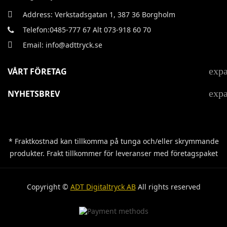
Address: Verkstadsgatan 1, 387 36 Borgholm
Telefon:0485-777 67 Alt 073-918 60 70
Email: info@adttryck.se
exp
VÅRT FÖRETAG
exp
NYHETSBREV
* Fraktkostnad kan tillkomma på tunga och/eller skrymmande
produkter. Frakt tillkommer för leveranser med företagspaket
Copyright ©
ADT Digitaltryck AB
All rights reserved