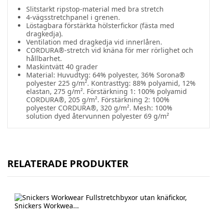
Slitstarkt ripstop-material med bra stretch
4-vägsstretchpanel i grenen.
Löstagbara förstärkta hölsterfickor (fästa med
dragkedja).
Ventilation med dragkedja vid innerlåren.
CORDURA®-stretch vid knäna för mer rörlighet och
hållbarhet.
Maskintvätt 40 grader
Material: Huvudtyg: 64% polyester, 36% Sorona®
polyester 225 g/m². Kontrasttyg: 88% polyamid, 12%
elastan, 275 g/m². Förstärkning 1: 100% polyamid
CORDURA®, 205 g/m². Förstärkning 2: 100%
polyester CORDURA®, 320 g/m². Mesh: 100%
solution dyed återvunnen polyester 69 g/m²
RELATERADE PRODUKTER