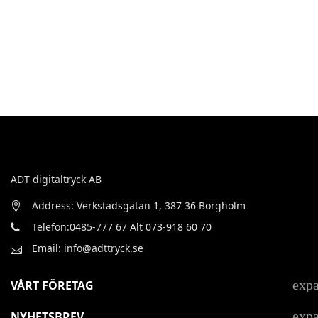
ADT digitaltryck AB
Address: Verkstadsgatan 1, 387 36 Borgholm
Telefon:0485-777 67 Alt 073-918 60 70
Email: info@adttryck.se
exp
VÅRT FÖRETAG
exp
NYHETSBREV