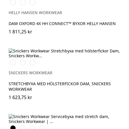
990
474
599
BLACK
SPRUCE/DARKEST
NAVY/EBONY
SPRUCE
HELLY HANSEN WORKWEAR
DAM OXFORD 4X HH CONNECT™ BYXOR HELLY HANSEN
1 811,25 kr
Stålgrå/Svart
Khakigrön/Svart
Marinblå/Svart
SNICKERS WORKWEAR
STRETCHBYXA MED HÖLSTERFICKOR DAM, SNICKERS
WORKWEAR
1 623,75 kr
Svart
Stålgrå
Marinblå
Khakigrön