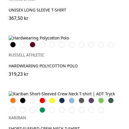
UNISEX LONG SLEEVE T-SHIRT
367,50 kr
Black
White
Burgundy
French
Bright
Bottle
Classic
Bright
Convoy
Light
Sky
Navy
Royal
Green
Red
Red
Grey
Oxford
(Solid)
(Heather)
RUSSELL ATHLETIC
HARDWEARING POLYCOTTON POLO
319,23 kr
Orange
Svart
Vit
Röd
Gul
Navy
Sky
Dark
Purple
Lime
Forest
Blue
Grey
Green
Ash
Chocolate
Fuchsia
Kelly
Dark
Oxford
Light
Wine
Light
Tropical
grey
Green
Khaki
Grey
Royal
Sand
Blue
KARIBAN
Blue
SHORT-SLEEVED CREW NECK T-SHIRT