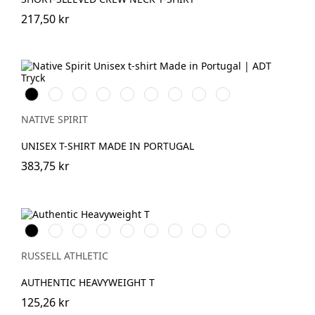
217,50 kr
Svart
Vit
Navy
Poppy
Celadon
Amethyst
Arctic
Sun
Pomelo
Blue
Red
Green
Blue
Blue
Yellow
NATIVE SPIRIT
UNISEX T-SHIRT MADE IN PORTUGAL
383,75 kr
Black
White
French
Bright
Classic
Tan
Convoy
Sport
Petrol
Navy
Royal
Red
Grey
Heather
Blue
(Solid)
RUSSELL ATHLETIC
AUTHENTIC HEAVYWEIGHT T
125,26 kr