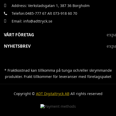
Address: Verkstadsgatan 1, 387 36 Borgholm
Telefon:0485-777 67 Alt 073-918 60 70
Email: info@adttryck.se
exp
VÅRT FÖRETAG
exp
NYHETSBREV
* Fraktkostnad kan tillkomma på tunga och/eller skrymmande
produkter. Frakt tillkommer för leveranser med företagspaket
Copyright ©
ADT Digitaltryck AB
All rights reserved