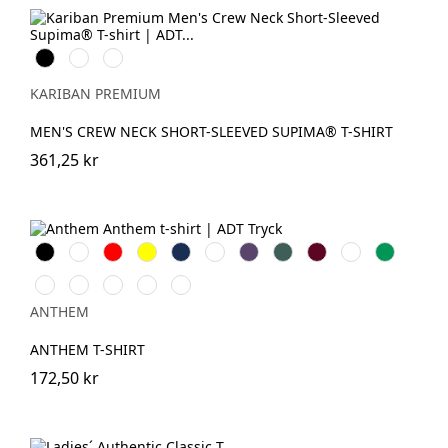
Svart
Vit
Deep
Navy
KARIBAN PREMIUM
MEN'S CREW NECK SHORT-SLEEVED SUPIMA® T-SHIRT
361,25 kr
Svart
Vit
Röd
Gul
Navy
Light
Purple
Forest
Burgundy
Royal
Kelly
Blue
Green
Green
Charcoal
Hot
Blue
Grey
Black
Pink
Sapphire
Marl
Marl
ANTHEM
ANTHEM T-SHIRT
172,50 kr