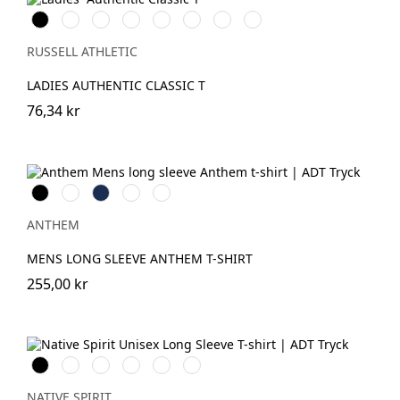
Black
White
French
Bright
Classic
Natural
Convoy
Light
Navy
Royal
Red
Grey
Oxford
(Solid)
(Heather)
RUSSELL ATHLETIC
LADIES AUTHENTIC CLASSIC T
76,34 kr
Svart
Vit
Navy
Charcoal
Grey
Marl
ANTHEM
MENS LONG SLEEVE ANTHEM T-SHIRT
255,00 kr
Svart
Vit
Dark
Organic
Navy
Dark
Cherry
Khaki
Blue
Camel
NATIVE SPIRIT