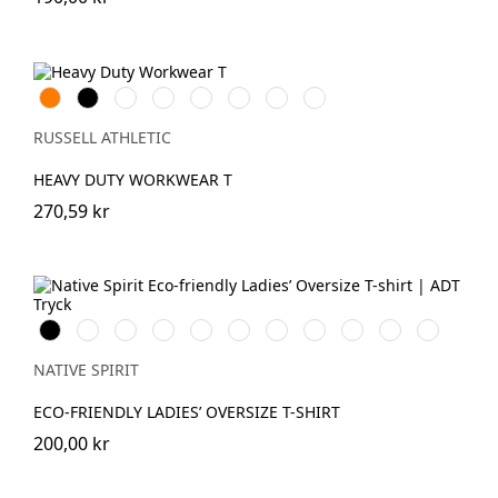
Orange
Black
White
French
Bright
Bottle
Classic
Light
Navy
Royal
Green
Red
Oxford
(Heather)
RUSSELL ATHLETIC
HEAVY DUTY WORKWEAR T
270,59 kr
Svart
Vit
Aquamarine
Ivory
Organic
Peacock
Navy
Jade
Parma
Cherry
Candy
Khaki
Green
Blue
Green
Purple
Rose
NATIVE SPIRIT
ECO-FRIENDLY LADIES’ OVERSIZE T-SHIRT
200,00 kr