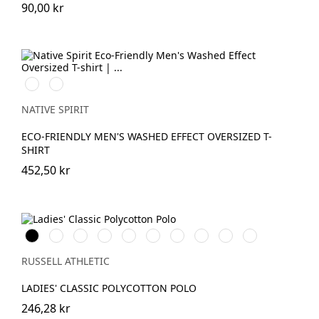
90,00 kr
Washed
Washed
Black
Navy
Blue
NATIVE SPIRIT
ECO-FRIENDLY MEN'S WASHED EFFECT OVERSIZED T-
SHIRT
452,50 kr
Black
White
French
Bright
Bottle
Classic
Bright
Convoy
Light
Sky
Navy
Royal
Green
Red
Red
Grey
Oxford
(Solid)
(Heather)
RUSSELL ATHLETIC
LADIES' CLASSIC POLYCOTTON POLO
246,28 kr