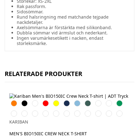
Storlekar: XS-2XL
Rak passform.
Sidosömmar.
Rund halsringning med matchande tejpade
nackdetaljer.
Axelsömmarna är förstärkta med silikonband.
Dubbla sömmar vid ärmslut och nederkant.
Ingen varumärkesetikett i nacken, endast
storleksmärke.
RELATERADE PRODUKTER
Orange
Svart
Vit
Röd
Gul
Navy
Sky
Forest
Chocolate
Fuchsia
Kelly
Blue
Green
Green
Dark
Oxford
Light
Pale
Wine
Light
Tropical
Snow
Ice
Deep
Grey
Khaki
Grey
Royal
Pink
Sand
Blue
Grey
Mint
Purple
Heather
KARIBAN
Blue
MEN'S BIO150IC CREW NECK T-SHIRT