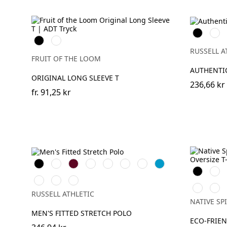
Black
Whit
Black
White
RUSSELL A
FRUIT OF THE LOOM
AUTHENTIC
ORIGINAL LONG SLEEVE T
236,66 kr
fr.
91,25 kr
Black
White
Burgundy
French
Bright
Classic
Fuchsia
Azure
Svart
Vit
Navy
Royal
Red
Blue
Convoy
Light
Sky
Parma
Cher
Grey
Oxford
RUSSELL ATHLETIC
Purp
(Solid)
(Heather)
NATIVE SPI
MEN'S FITTED STRETCH POLO
ECO-FRIEN