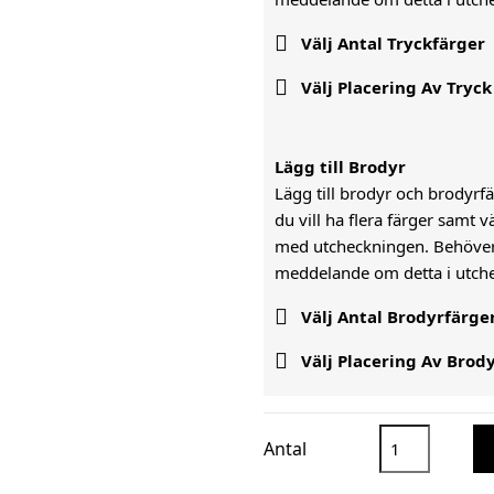

Välj Antal Tryckfärger

Välj Placering Av Tryck
Lägg till Brodyr
Lägg till brodyr och brodyrfär
du vill ha flera färger samt 
med utcheckningen. Behöver n
meddelande om detta i utc

Välj Antal Brodyrfärge

Välj Placering Av Brod
Antal