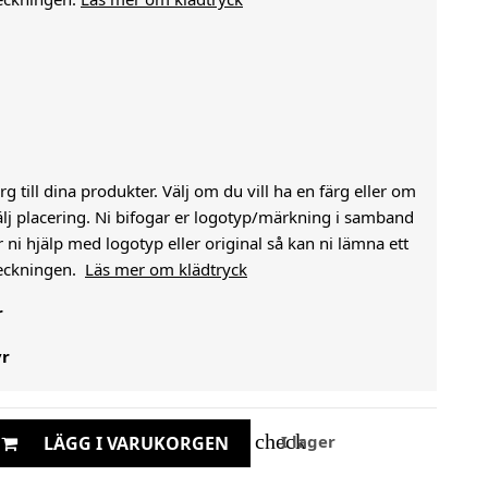
g till dina produkter. Välj om du vill ha en färg eller om
välj placering. Ni bifogar er logotyp/märkning i samband
i hjälp med logotyp eller original så kan ni lämna ett
heckningen.
Läs mer om klädtryck
r
yr
check
I lager
LÄGG I VARUKORGEN