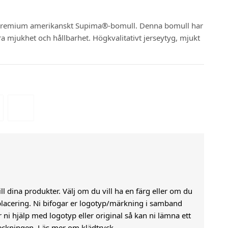
d premium amerikanskt Supima®-bomull. Denna bomull har
ra mjukhet och hållbarhet. Högkvalitativt jerseytyg, mjukt
till dina produkter. Välj om du vill ha en färg eller om du
j placering. Ni bifogar er logotyp/märkning i samband
i hjälp med logotyp eller original så kan ni lämna ett
eckningen.
Läs mer om klädtryck