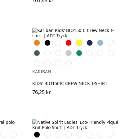
161,45 kr
Orange
Svart
Vit
Röd
Gul
Navy
Sky
Royal
Blue
Blue
Forest
Ash
Fuchsia
Sage
Kelly
Oxford
Light
Pale
Green
grey
Green
Grey
Royal
Pink
Wine
Light
Tropical
Ice
Blue
Sand
Blue
Mint
KARIBAN
KIDS' BIO150IC CREW NECK T-SHIRT
76,25 kr
Mineral
Almond
Svart
Vit
Ivory
Organic
Wet
Navy
Moon
Peacock