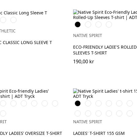
e
French
Convoy
Svart
Vit
Ivory
Petal
Navy
Grey
Rose
(Solid)
THLETIC
NATIVE SPIRIT
 CLASSIC LONG SLEEVE T
ECO-FRIENDLY LADIE'S ROLLED
SLEEVES T-SHIRT
190,00 kr
Aquamarine
Ivory
Organic
Peacock
Navy
Jade
Svart
Vit
Dark
Ivory
Organic
Raw
Khaki
Green
Blue
Green
Cherry
Khaki
Natu
ry
Candy
Navy
Jade
Moon
Peacock
Poppy
Petal
le
Rose
Blue
Green
Grey
Blue
Red
Rose
RIT
NATIVE SPIRIT
Heather
DLY LADIES’ OVERSIZE T-SHIRT
LADIES' T-SHIRT 155 GSM