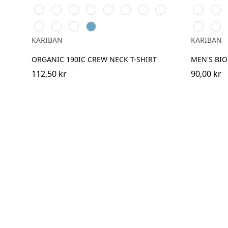
Grey
Green
Green
Oxford
Light
Light
Light
Wine
Terracotta
Sea
Lemon
Chocolate
Fuch
Grey
Royal
Orange
Sand
Heather
Red
Turquoise
Yellow
Ice
Deep
Green
Cloudy
Light
Tropi
Blue
Mint
Purple
Marble
Blue
Sand
Blue
KARIBAN
KARIBAN
Heather
Heather
ORGANIC 190IC CREW NECK T-SHIRT
MEN'S BIO
112,50 kr
90,00 kr