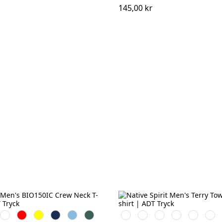
145,00 kr
Vit
Röd
Gul
Navy
Sky
Forest
Iron
Ivory
Organic
Brook
Peacock
Navy