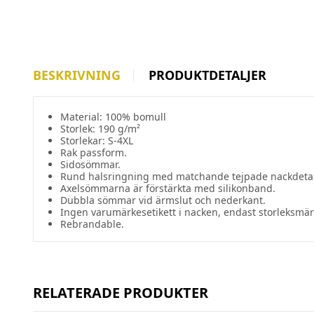
BESKRIVNING
PRODUKTDETALJER
Material: 100% bomull
Storlek: 190 g/m²
Storlekar: S-4XL
Rak passform.
Sidosömmar.
Rund halsringning med matchande tejpade nackdetal
Axelsömmarna är förstärkta med silikonband.
Dubbla sömmar vid ärmslut och nederkant.
Ingen varumärkesetikett i nacken, endast storleksmär
Rebrandable.
RELATERADE PRODUKTER