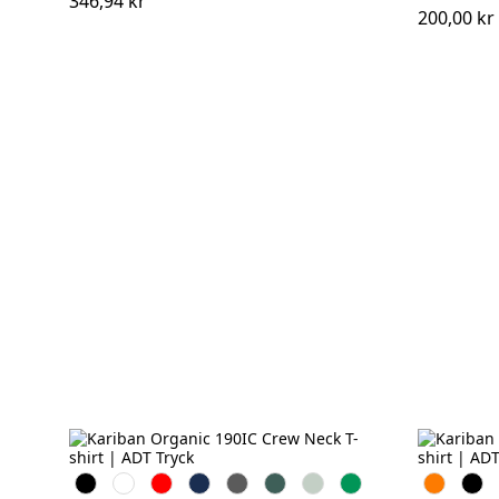
346,94 kr
200,00 kr
Svart
Vit
Röd
Navy
Dark
Forest
Sage
Kelly
Orange
Svart