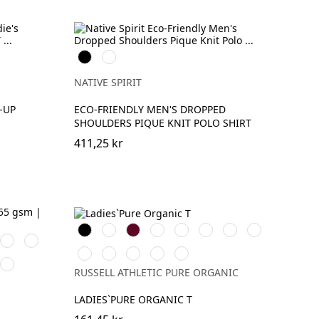
Svart
Ivory
NATIVE SPIRIT
-UP
ECO-FRIENDLY MEN'S DROPPED
SHOULDERS PIQUE KNIT POLO SHIRT
411,25 kr
Black
White
Burgundy
French
Bright
Bottle
Classic
Stone
Sea
Wet
Navy
Royal
Green
Red
ral
Blue
Sand
Natural
Convoy
Light
Dark
Aqua
Raspberry
Grey
Oxford
Olive
RUSSELL ATHLETIC PURE ORGANIC
Sorbet
(Solid)
(Heather)
LADIES`PURE ORGANIC T