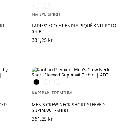
Grey
Green
Khaki
Sand
Blue
Grey
Blue
Poppy
Blue
Heather
Red
Sapphire
NATIVE SPIRIT
RT
LADIES' ECO-FRIENDLY PIQUÉ KNIT POLO
SHIRT
331,25 kr
Svart
Vit
Deep
Navy
KARIBAN PREMIUM
ZED
MEN'S CREW NECK SHORT-SLEEVED
SUPIMA® T-SHIRT
361,25 kr