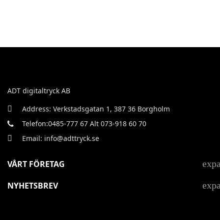
ADT digitaltryck AB
Address: Verkstadsgatan 1, 387 36 Borgholm
Telefon:0485-777 67 Alt 073-918 60 70
Email: info@adttryck.se
exp
VÅRT FÖRETAG
exp
NYHETSBREV