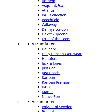
Anthem
Asquith&Fox
Atlantis
B&C Collection
Beechfield
Callaway
Dennys London
Flexfit Yupoong
Fruit of the Loom
Varumärken
Hellberg
Helly Hansen Workwear
Hultafors
Jack & Jones
Just Cool
Just Hoods
Kariban
Kariban Premium
KASK
Mantis
Native Spirit
Varumärken
Polyver of Sweden
Prident