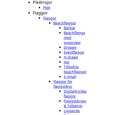
Pikétröjor
Piké
Flaggor
Flaggor
Beachflaggor
Bärbar
Beachflagga
med
sugpropp
Droppe
Eventflagga
H-shape
Haj
Tillbehör
beachflaggor
X-small
Flaggor för
flaggstång
Digitaltryckta
flaggor
Flaggstänger
& Tillbehör
Liggande