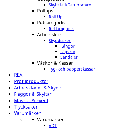
Skyltställ/Gatupratare
Rollups
Roll Up
Reklamgodis
Reklamgodis
Arbetsskor
Skyddsskor
Kängor
Lågskor
Sandaler
Väskor & Kassar
Tyg- och papperskassar
REA
Profilprodukter
Arbetskläder & Skydd
Flaggor & Skyltar
Mässor & Event
Trycksaker
Varumärken
Varumärken
ADT