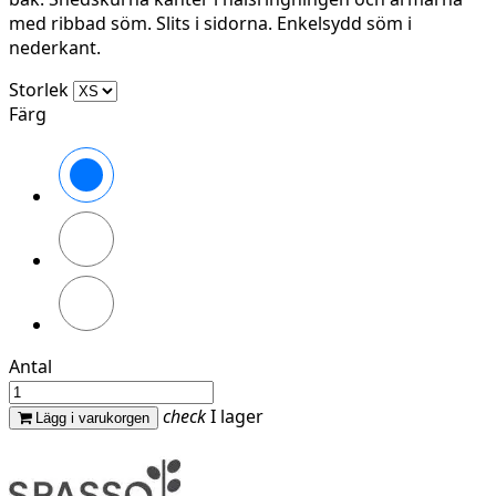
med ribbad söm. Slits i sidorna. Enkelsydd söm i
nederkant.
Storlek
Färg
Svart
Ivory
Organic
Khaki
Antal
check
I lager
Lägg i varukorgen