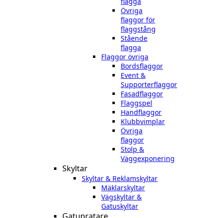
flagga
Övriga
flaggor för
flaggstång
Stående
flagga
Flaggor övriga
Bordsflaggor
Event &
Supporterflaggor
Fasadflaggor
Flaggspel
Handflaggor
Klubbvimplar
Övriga
flaggor
Stolp &
Väggexponering
Skyltar
Skyltar & Reklamskyltar
Mäklarskyltar
Vägskyltar &
Gatuskyltar
Gatupratare