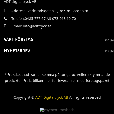
ADT digitaltryck AB
Address: Verkstadsgatan 1, 387 36 Borgholm
Telefon:0485-777 67 Alt 073-918 60 70
Email: info@adttryck.se
exp
VÅRT FÖRETAG
exp
NYHETSBREV
* Fraktkostnad kan tillkomma på tunga och/eller skrymmande
produkter. Frakt tillkommer för leveranser med företagspaket
Copyright ©
ADT Digitaltryck AB
All rights reserved