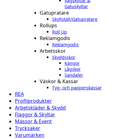
Vägskyltar &
Gatuskyltar
Gatupratare
Skyltställ/Gatupratare
Rollups
Roll Up
Reklamgodis
Reklamgodis
Arbetsskor
Skyddsskor
Kängor
Lågskor
Sandaler
Väskor & Kassar
Tyg- och papperskassar
REA
Profilprodukter
Arbetskläder & Skydd
Flaggor & Skyltar
Mässor & Event
Trycksaker
Varumärken