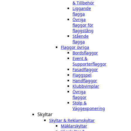
& Tillbehör
Liggande
flagga
Övriga
flaggor för
flaggstång
Stående
flagga
Flaggor övriga
Bordsflaggor
Event &
Supporterflaggor
Fasadflaggor
Flaggspel
Handflaggor
Klubbvimplar
Övriga
flaggor
Stolp &
Väggexponering
Skyltar
Skyltar & Reklamskyltar
Mäklarskyltar