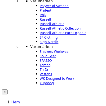
Varumärken
Polyver of Sweden
Prident
Roly
Russell
Russell Athletic
Russell Athletic Collection
Russell Athletic Pure Organic
SF Clothing
Sign Nordic
Varumärken
Snickers Workwear
Solid Gear
SPASSO
Tombo
Tri Dri
W.steps
WK Designed to Work
Yupoong
×
Hem