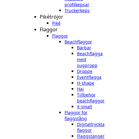
profilkepsar
Truckerkeps
Pikétröjor
Piké
Flaggor
Flaggor
Beachflaggor
Bärbar
Beachflagga
med
sugpropp
Droppe
Eventflagga
H-shape
Haj
Tillbehör
beachflaggor
X-small
Flaggor för
flaggstång
Digitaltryckta
flaggor
Flaggstänger