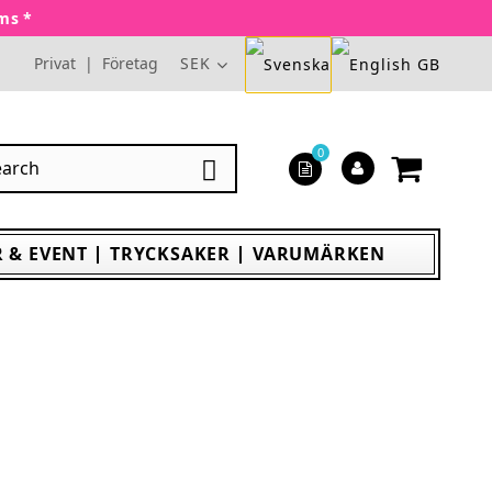
oms *
Privat
|
Företag
SEK
0

 & EVENT
TRYCKSAKER
VARUMÄRKEN