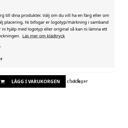
g till dina produkter. Välj om du vill ha en färg eller om
välj placering. Ni bifogar er logotyp/märkning i samband
i hjälp med logotyp eller original så kan ni lämna ett
heckningen.
Läs mer om klädtryck
r
yr
check
I lager
LÄGG I VARUKORGEN