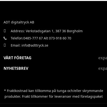
ADT digitaltryck AB
Address: Verkstadsgatan 1, 387 36 Borgholm
Telefon:0485-777 67 Alt 073-918 60 70
Email: info@adttryck.se
exp
VÅRT FÖRETAG
exp
NYHETSBREV
* Fraktkostnad kan tillkomma på tunga och/eller skrymmande
produkter. Frakt tillkommer för leveranser med företagspaket