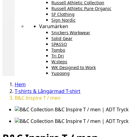
Russell Athletic Collection
Russell Athletic Pure Organic
SF Clothing
Sign Nordic
Varumärken
Snickers Workwear
Solid Gear
SPASSO
Tombo
Tri Dri
W.steps
WK Designed to Work
Yupoong
Hem
T-shirts & Långärmad T-shirt
B&C Inspire T / men