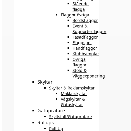
Stående
flagga
Flaggor övriga
Bordsflaggor
Event &
Supporterflaggor
Fasadflaggor
Flaggspel
Handflaggor
Klubbvimplar
Övriga
flaggor
Stolp &
Väggexponering
Skyltar
Skyltar & Reklamskyltar
Mäklarskyltar
Vägskyltar &
Gatuskyltar
Gatupratare
Skyltställ/Gatupratare
Rollups
Roll Up