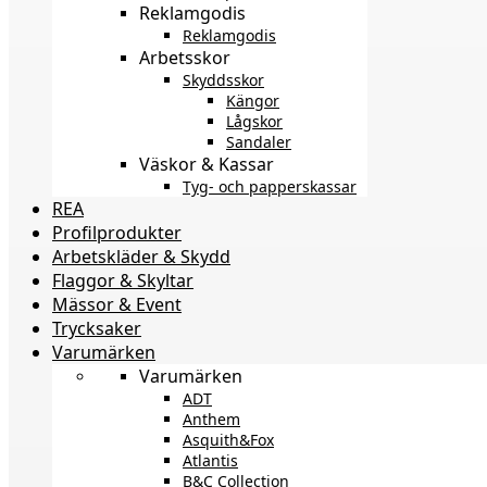
Reklamgodis
Reklamgodis
Arbetsskor
Skyddsskor
Kängor
Lågskor
Sandaler
Väskor & Kassar
Tyg- och papperskassar
REA
Profilprodukter
Arbetskläder & Skydd
Flaggor & Skyltar
Mässor & Event
Trycksaker
Varumärken
Varumärken
ADT
Anthem
Asquith&Fox
Atlantis
B&C Collection