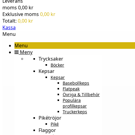
Leverans
moms
0,00 kr
Exklusive moms
0,00 kr
Totalt:
0,00 kr
Kassa
Menu
Menu
Meny
Trycksaker
Böcker
Kepsar
Kepsar
Basebollkeps
Flatpeak
Övriga & Tillbehör
Populära
profilkepsar
Truckerkeps
Pikétröjor
Piké
Flaggor