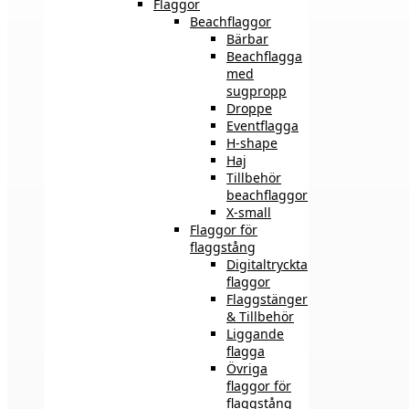
Flaggor
Beachflaggor
Bärbar
Beachflagga
med
sugpropp
Droppe
Eventflagga
H-shape
Haj
Tillbehör
beachflaggor
X-small
Flaggor för
flaggstång
Digitaltryckta
flaggor
Flaggstänger
& Tillbehör
Liggande
flagga
Övriga
flaggor för
flaggstång