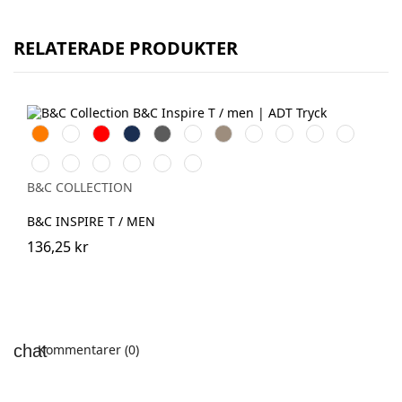
RELATERADE PRODUKTER
Orange
White
Röd
Navy
Dark
Royal
Khaki
Light
Gold
Fuchsia
Millenial
Grey
Blue
Grey
Khaki
Sport
Atoll
Millenial
Urban
Real
Urban
Grey
Pink
Orange
Green
Purple
B&C COLLECTION
B&C INSPIRE T / MEN
136,25 kr
Kommentarer (0)