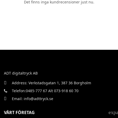
Det finns inga kundrecensioner just nu.
ADT digitaltryck AB
Address: Verkstadsgatan 1, 387 36 Borgholm
Telefon:0485-777 67 Alt 073-918 60 70
Email: info@adttryck.se
exp
VÅRT FÖRETAG