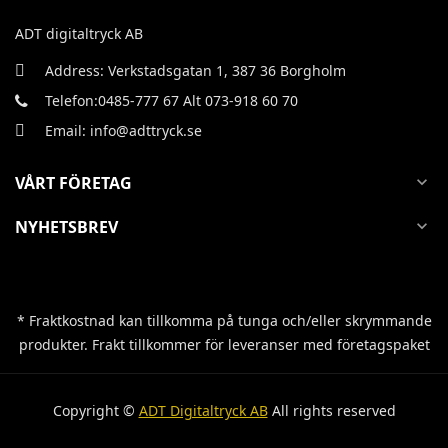
ADT digitaltryck AB
Address: Verkstadsgatan 1, 387 36 Borgholm
Telefon:0485-777 67 Alt 073-918 60 70
Email: info@adttryck.se
VÅRT FÖRETAG
expand_more
NYHETSBREV
expand_more
* Fraktkostnad kan tillkomma på tunga och/eller skrymmande
produkter. Frakt tillkommer för leveranser med företagspaket
Copyright ©
ADT Digitaltryck AB
All rights reserved