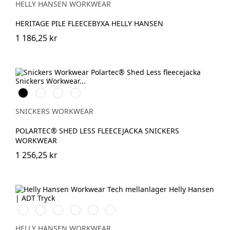
HELLY HANSEN WORKWEAR
HERITAGE PILE FLEECEBYXA HELLY HANSEN
1 186,25 kr
Svart
Stålgrå
Marinblå
Chiliröd
SNICKERS WORKWEAR
POLARTEC® SHED LESS FLEECEJACKA SNICKERS
WORKWEAR
1 256,25 kr
990
590
291
450
930
580
BLACK
NAVY
DARK
DARKEST
GREY
Washed
ORANGE
SPRUCE
MELANGE
Navy
HELLY HANSEN WORKWEAR