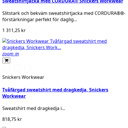
Sweatshirtjacka med CORDURA® Snickers Workwear
Slitstark och bekväm sweatshirtjacka med CORDURA®®-
förstärkningar perfekt för daglig...
1 311,25 kr
zoom_in
Stålgrå/Svart
Svart/Stålgrå
Marinblå/Svart
Snickers Workwear
Tvåfärgad sweatshirt med dragkedja, Snickers
Workwear
Sweatshirt med
dragkedja
i...
818,75 kr