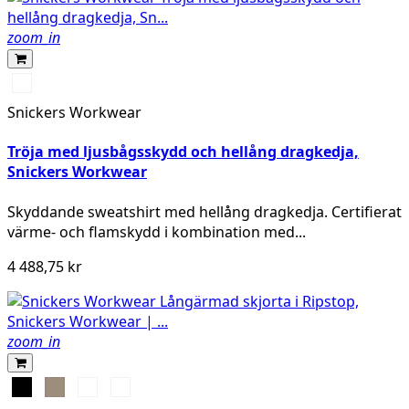
zoom_in
Marinblå
Snickers Workwear
Tröja med ljusbågsskydd och hellång dragkedja,
Snickers Workwear
Skyddande sweatshirt med hellång dragkedja. Certifierat
värme- och flamskydd i kombination med...
4 488,75 kr
zoom_in
Svart
Khaki
Marinblå
Khakigrön