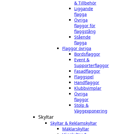
& Tillbehör
Liggande
flagga
Övriga
flaggor för
flaggstång
Stående
flagga
Flaggor övriga
Bordsflaggor
Event &
Supporterflaggor
Fasadflaggor
Flaggspel
Handflaggor
Klubbvimplar
Övriga
flaggor
Stolp &
Väggexponering
Skyltar
Skyltar & Reklamskyltar
Mäklarskyltar