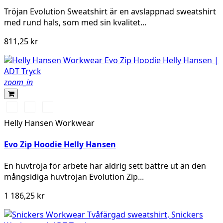
Tröjan Evolution Sweatshirt är en avslappnad sweatshirt
med rund hals, som med sin kvalitet...
811,25 kr
zoom_in
591
991
932
NAVY
BLACK
GREY
Helly Hansen Workwear
MELANGE
Evo Zip Hoodie Helly Hansen
En huvtröja för arbete har aldrig sett bättre ut än den
mångsidiga huvtröjan Evolution Zip...
1 186,25 kr