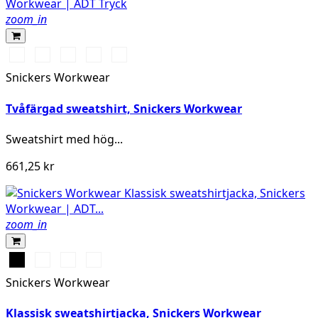
zoom_in
Vit/Svart
Stålgrå/Svart
Svart/Stålgrå
Chiliröd/Svart
Marinblå/Svart
Snickers Workwear
Tvåfärgad sweatshirt, Snickers Workwear
Sweatshirt med
hög
...
661,25 kr
zoom_in
Svart
Stålgrå
Marinblå
Chiliröd
Snickers Workwear
Klassisk sweatshirtjacka, Snickers Workwear