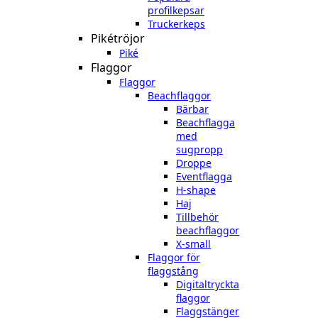
profilkepsar
Truckerkeps
Pikétröjor
Piké
Flaggor
Flaggor
Beachflaggor
Bärbar
Beachflagga
med
sugpropp
Droppe
Eventflagga
H-shape
Haj
Tillbehör
beachflaggor
X-small
Flaggor för
flaggstång
Digitaltryckta
flaggor
Flaggstänger