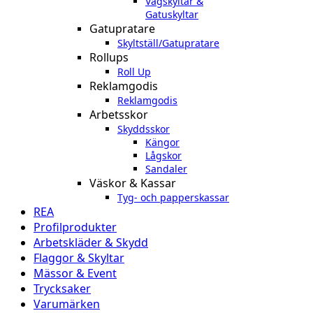
Vägskyltar &
Gatuskyltar
Gatupratare
Skyltställ/Gatupratare
Rollups
Roll Up
Reklamgodis
Reklamgodis
Arbetsskor
Skyddsskor
Kängor
Lågskor
Sandaler
Väskor & Kassar
Tyg- och papperskassar
REA
Profilprodukter
Arbetskläder & Skydd
Flaggor & Skyltar
Mässor & Event
Trycksaker
Varumärken