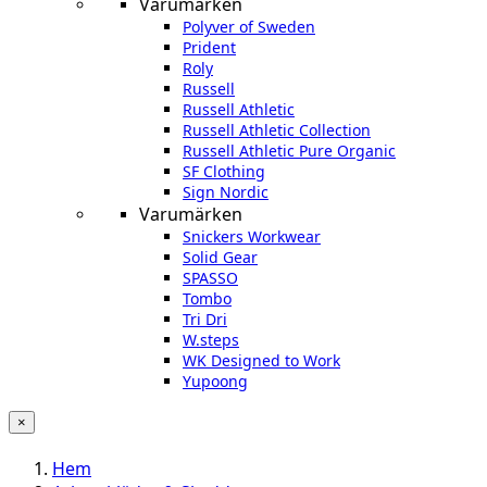
Varumärken
Polyver of Sweden
Prident
Roly
Russell
Russell Athletic
Russell Athletic Collection
Russell Athletic Pure Organic
SF Clothing
Sign Nordic
Varumärken
Snickers Workwear
Solid Gear
SPASSO
Tombo
Tri Dri
W.steps
WK Designed to Work
Yupoong
×
Hem