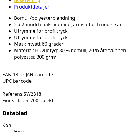
Beskrivning
Produktdetaljer
Bomull
/
polyesterblandning
2 x 2-mudd i
halsringning
,
ärmslut
och
nederkant
Utrymme
för
profiltryck
Utrymme
för
profiltryck
Maskintvätt 60 grader
Material: Huvudtyg: 80 % bomull, 20 % återvunnen
polyester, 300 g/m².
EAN-13 or JAN barcode
UPC barcode
Referens
SW2818
Finns i lager
200 objekt
Datablad
Kön
Herr