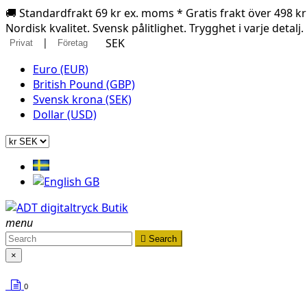
🚚 Standardfrakt 69 kr ex. moms * Gratis frakt över 498 k
Nordisk kvalitet. Svensk pålitlighet. Trygghet i varje detalj.
|
SEK
Privat
Företag
Euro (EUR)
British Pound (GBP)
Svensk krona (SEK)
Dollar (USD)
menu

Search
×
0