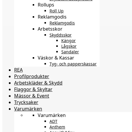
Rollups
Roll Up
Reklamgodis
Reklamgodis
Arbetsskor
Skyddsskor
Kängor
Lågskor
Sandaler
Väskor & Kassar
Tyg- och papperskassar
REA
Profilprodukter
Arbetskläder & Skydd
Flaggor & Skyltar
Mässor & Event
Trycksaker
Varumärken
Varumärken
ADT
Anthem