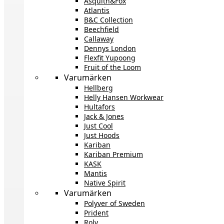
Asquith&Fox
Atlantis
B&C Collection
Beechfield
Callaway
Dennys London
Flexfit Yupoong
Fruit of the Loom
Varumärken
Hellberg
Helly Hansen Workwear
Hultafors
Jack & Jones
Just Cool
Just Hoods
Kariban
Kariban Premium
KASK
Mantis
Native Spirit
Varumärken
Polyver of Sweden
Prident
Roly