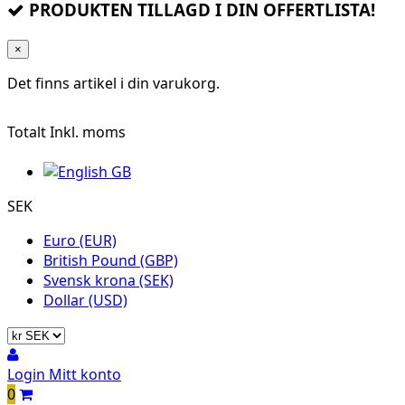
PRODUKTEN TILLAGD I DIN OFFERTLISTA!
×
Det finns
artikel i din varukorg.
Totalt
Inkl. moms
SEK
Euro (EUR)
British Pound (GBP)
Svensk krona (SEK)
Dollar (USD)
Login
Mitt konto
0