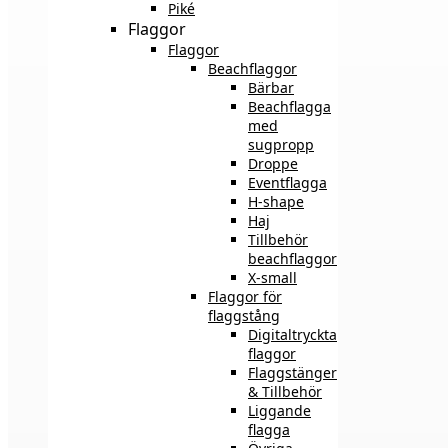
Piké
Flaggor
Flaggor
Beachflaggor
Bärbar
Beachflagga
med
sugpropp
Droppe
Eventflagga
H-shape
Haj
Tillbehör
beachflaggor
X-small
Flaggor för
flaggstång
Digitaltryckta
flaggor
Flaggstänger
& Tillbehör
Liggande
flagga