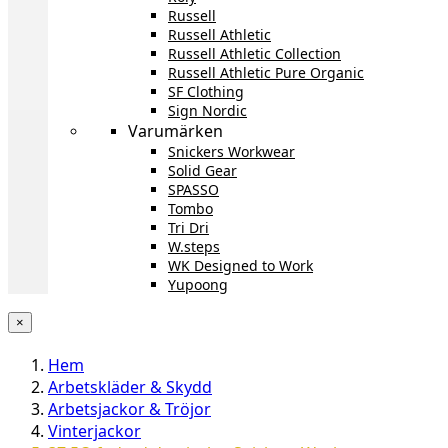
Russell
Russell Athletic
Russell Athletic Collection
Russell Athletic Pure Organic
SF Clothing
Sign Nordic
Varumärken
Snickers Workwear
Solid Gear
SPASSO
Tombo
Tri Dri
W.steps
WK Designed to Work
Yupoong
×
Hem
Arbetskläder & Skydd
Arbetsjackor & Tröjor
Vinterjackor