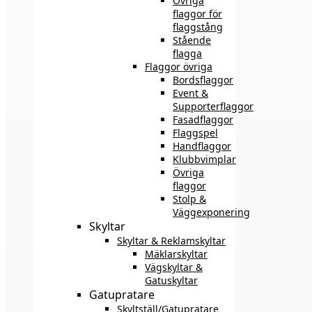
Övriga
flaggor för
flaggstång
Stående
flagga
Flaggor övriga
Bordsflaggor
Event &
Supporterflaggor
Fasadflaggor
Flaggspel
Handflaggor
Klubbvimplar
Övriga
flaggor
Stolp &
Väggexponering
Skyltar
Skyltar & Reklamskyltar
Mäklarskyltar
Vägskyltar &
Gatuskyltar
Gatupratare
Skyltställ/Gatupratare