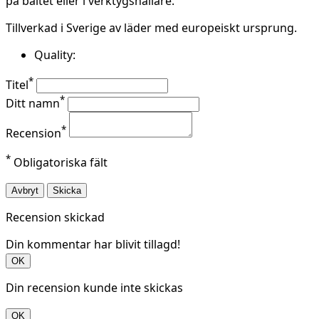
på bältet eller i verktygshållare.
Tillverkad i Sverige av läder med europeiskt ursprung.
Quality:
*
Titel
*
Ditt namn
*
Recension
*
Obligatoriska fält
Avbryt
Skicka
Recension skickad
Din kommentar har blivit tillagd!
OK
Din recension kunde inte skickas
OK