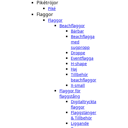
Pikétröjor
Piké
Flaggor
Flaggor
Beachflaggor
Bärbar
Beachflagga
med
sugpropp
Droppe
Eventflagga
H-shape
Haj
Tillbehör
beachflaggor
X-small
Flaggor för
flaggstång
Digitaltryckta
flaggor
Flaggstänger
& Tillbehör
Liggande