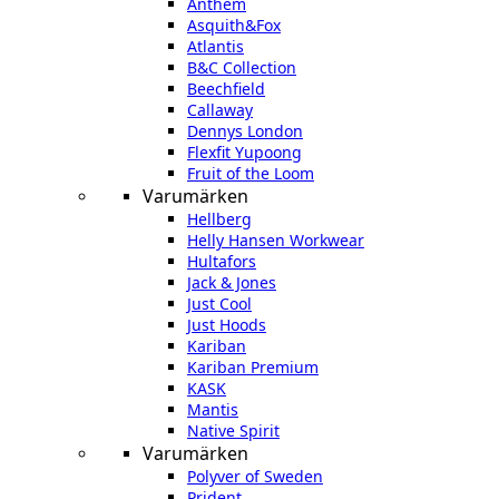
Anthem
Asquith&Fox
Atlantis
B&C Collection
Beechfield
Callaway
Dennys London
Flexfit Yupoong
Fruit of the Loom
Varumärken
Hellberg
Helly Hansen Workwear
Hultafors
Jack & Jones
Just Cool
Just Hoods
Kariban
Kariban Premium
KASK
Mantis
Native Spirit
Varumärken
Polyver of Sweden
Prident