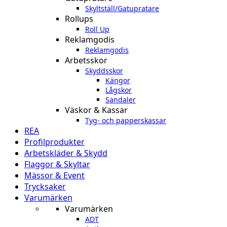
Skyltställ/Gatupratare
Rollups
Roll Up
Reklamgodis
Reklamgodis
Arbetsskor
Skyddsskor
Kängor
Lågskor
Sandaler
Väskor & Kassar
Tyg- och papperskassar
REA
Profilprodukter
Arbetskläder & Skydd
Flaggor & Skyltar
Mässor & Event
Trycksaker
Varumärken
Varumärken
ADT