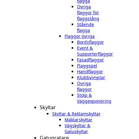
flagga
Övriga
flaggor för
flaggstång
Stående
flagga
Flaggor övriga
Bordsflaggor
Event &
Supporterflaggor
Fasadflaggor
Flaggspel
Handflaggor
Klubbvimplar
Övriga
flaggor
Stolp &
Väggexponering
Skyltar
Skyltar & Reklamskyltar
Mäklarskyltar
Vägskyltar &
Gatuskyltar
Gatupratare