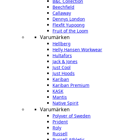
B&C Collection
Beechfield
Callaway
Dennys London
Flexfit Yupoong
Fruit of the Loom
Varumärken
Hellberg
Helly Hansen Workwear
Hultafors
Jack & Jones
Just Cool
Just Hoods
Kariban
Kariban Premium
KASK
Mantis
Native Spirit
Varumärken
Polyver of Sweden
Prident
Roly
Russell
Russell Athletic