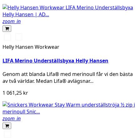
zoom_in
990
590
BLACK
NAVY
Helly Hansen Workwear
LIFA Merino Underställsbyxa Helly Hansen
Genom att blanda Lifa® med merinoull får vi den bästa
av två världar. Medan Lifa® avlägsnar...
1 061,25 kr
zoom_in
Svart/antracit