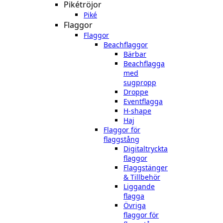
Pikétröjor
Piké
Flaggor
Flaggor
Beachflaggor
Bärbar
Beachflagga
med
sugpropp
Droppe
Eventflagga
H-shape
Haj
Flaggor för
flaggstång
Digitaltryckta
flaggor
Flaggstänger
& Tillbehör
Liggande
flagga
Övriga
flaggor för