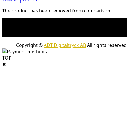
The product has been removed from comparison
* Fraktkostnad kan tillkomma på tunga och/eller
skrymmande produkter. Frakt tillkommer för leveranser
med företagspaket
Copyright ©
ADT Digitaltryck AB
All rights reserved
TOP