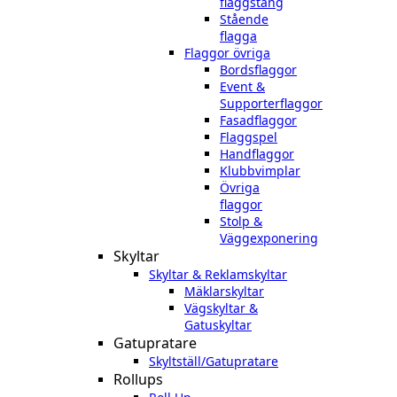
flaggstång
Stående
flagga
Flaggor övriga
Bordsflaggor
Event &
Supporterflaggor
Fasadflaggor
Flaggspel
Handflaggor
Klubbvimplar
Övriga
flaggor
Stolp &
Väggexponering
Skyltar
Skyltar & Reklamskyltar
Mäklarskyltar
Vägskyltar &
Gatuskyltar
Gatupratare
Skyltställ/Gatupratare
Rollups