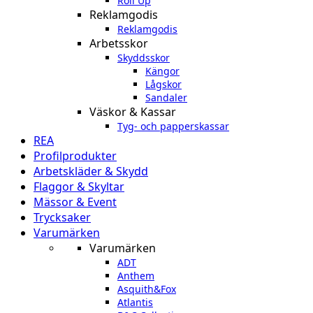
Roll Up
Reklamgodis
Reklamgodis
Arbetsskor
Skyddsskor
Kängor
Lågskor
Sandaler
Väskor & Kassar
Tyg- och papperskassar
REA
Profilprodukter
Arbetskläder & Skydd
Flaggor & Skyltar
Mässor & Event
Trycksaker
Varumärken
Varumärken
ADT
Anthem
Asquith&Fox
Atlantis