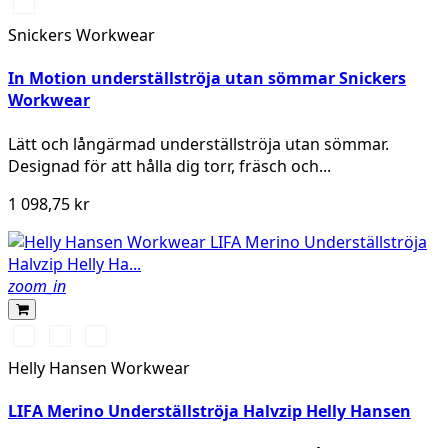
Svart/Grå
Snickers Workwear
In Motion underställströja utan sömmar Snickers
Workwear
Lätt och långärmad underställströja utan sömmar.
Designad för att hålla dig torr, fräsch och...
1 098,75 kr
zoom_in
990
590
939
BLACK
NAVY
GREY
Helly Hansen Workwear
MELANGE/BLACK
LIFA Merino Underställströja Halvzip Helly Hansen